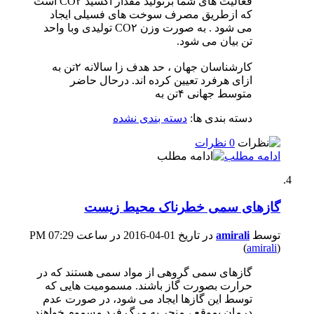
فعالیت های شما برتولید مقدار اکسید CO۲ است
که ازطریق مصرف سوخت های فسیلی ایجاد
می شود . به صورت وزن CO۲ تولیدی وبا واحد
تن بیان می شود.
کارشناسان جهان ، حد هدف زا سالانه ۲تن به
ازای هرفرد تعیین کرده اند. درحال حاضر
متوسط جهانی ۴تن به
دسته بندی ها:
دسته بندی نشده
0 نظرات
ادامه مطلب
گازهای سمی خطرناک محیط زیست
توسط
amirali
در تاریخ 01-04-2016 در ساعت 07:29 PM
(
amirali
)
گازهای سمی گروهی از مواد سمی هستند که در
حرارت بصورت گاز باشند. مسمومیت هایی که
توسط این گازها ایجاد می شود، در صورت عدم
درمان بموقع ، منجر به مرگ فرد مسموم خواهند