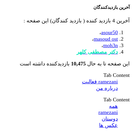
آخرین بازدیدکنندگان
آخرین 4 بازدید کننده ( بازدید کنندگان) این صفحه :
،
asour50
،
masoud ost
،
moh3n
دکتر مصطفی کلهر
این صفحه تا به حال
10,475
بازدیدکننده داشته است
Tab Content
ramezani فعالیت
درباره من
Tab Content
همه
ramezani
دوستان
عکس ها