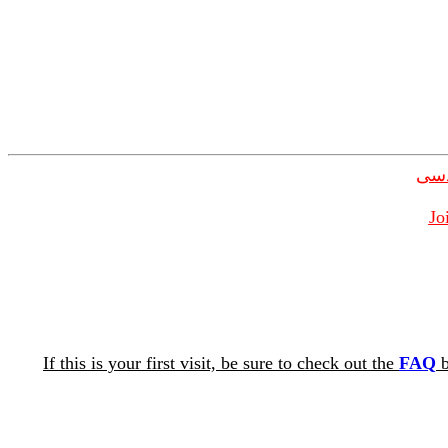
دسی
Jo
If this is your first visit, be sure to check out the
FAQ
b