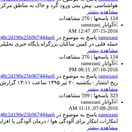
هواشناسی: پیش بینی ورود گرد و خاک به مناطق مرکزی 
مشاهده بیشتر
124 پاسخها | 276 مشاهدات
12:47 AM
07-15-2016,
ramezani
پاسخ به موضوع
در
848c2d190e25b967444ae6
حمله قلبی در کمین ساکنان بزرگراه پایگاه خبری تحلیلی انتخاب (Entekhab.ir) : محققان دریافتند سروصدای ترافیک منجر به افزایش حمله
مشاهده بیشتر
124 پاسخها | 276 مشاهدات
08:15 PM
07-10-2016,
ramezani
پاسخ به موضوع
در
848c2d190e25b967444ae6
ریخ انتشار : يکشنبه ۲۰ تير ۱۳۹۵ ساعت ۱۳:۱۱ گزارش زاهدانه از قصه ناتمام معضلات شهری در زاهدان؛ بوق، آلودگی صوتی کمی زندگی شهری/ از جولان اتوبوس های...
مشاهده بیشتر
323 پاسخها | 599 مشاهدات
11:11 AM
07-08-2016,
ramezani
پاسخ به موضوع
در
848c2d190e25b967444ae6
ابتکارات ابتکار برای آلودگی هوا / درمان آلودگی یا 
مشاهده بیشتر