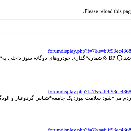
Please reload this pag
forumdisplay.php?f=7&s=b9f93ec436
 استانداردهای...
forumdisplay.php?f=7&s=b9f93ec436
دم می*شود سلامت نیوز: یک جامعه*شناس گردوغبار و آلودگ
forumdisplay.php?f=7&s=b9f93ec436