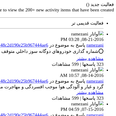
فعالیت جدید (
)
e to view the 200+ new activity items that have been created.
فعالیت قدیمی تر
03:28 PM
08-21-2016,
ramezani
پاسخ به موضوع
در
848c2d190e25b967444ae6
⭕️شماره گذاری خودروهاي دوگانه سوز داخلي متوقف شد.⭕️ BP 💢شماره*گذاری خودروهای دوگانه سوز داخلی به*دلیل آنچه که «رعایت*نکردن
مشاهده بیشتر
323 پاسخها | 599 مشاهدات
10:57 AM
08-14-2016,
ramezani
پاسخ به موضوع
در
848c2d190e25b967444ae6
گرد و غبار و آلودگی هوا موجب افسردگی و مهاجرت مر
مشاهده بیشتر
323 پاسخها | 599 مشاهدات
04:59 PM
07-15-2016,
ramezani
پاسخ به موضوع
در
848c2d190e25b967444ae6