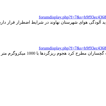
forumdisplay.php?f=7&s=b9f93ec436
forumdisplay.php?f=7&s=b9f93ec436
مهندسی محیط زیست آلودگی هوا: ر