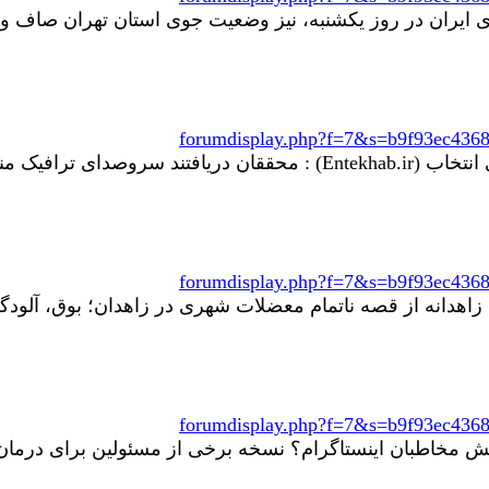
ایران در روز یکشنبه، نیز وضعیت جوی استان تهران صاف و در
forumdisplay.php?f=7&s=b9f93ec436
*های قلبی در افراد...
forumdisplay.php?f=7&s=b9f93ec436
forumdisplay.php?f=7&s=b9f93ec436
افزایش مخاطبان اینستاگرام؟ نسخه برخی از مسئولین برای درم