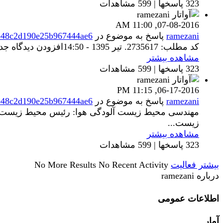
323 پاسخها | 599 مشاهدات
11:00 AM
07-08-2016,
ramezani
پاسخ به موضوع
در
848c2d190e25b967444ae6
کد مطلب: 2735617. تير 1395 - 14:50افزودن دیدگاه جدید آلودگی هوای شهرستان نهاوند در شرایط اضطرار قرار دارد معاون نظارت و پایش اداره کل حفاظت محیط...
مشاهده بیشتر
323 پاسخها | 599 مشاهدات
11:15 PM
06-17-2016,
ramezani
پاسخ به موضوع
در
848c2d190e25b967444ae6
زیست...
مشاهده بیشتر
323 پاسخها | 599 مشاهدات
بیشتر فعالیت
No Recent Activity
No More Results
درباره ramezani
اطلاعات عمومی
آمار