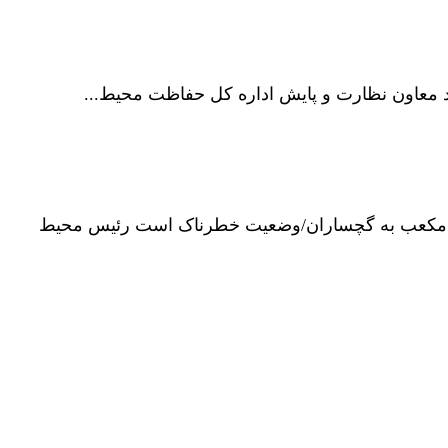
ئیس محیط زیست گچساران مطرح کرد هجوم ریزگردها با 1000 میکروگرم متر مکعب به گچساران/وضعیت خطرناک است رئیس محیط