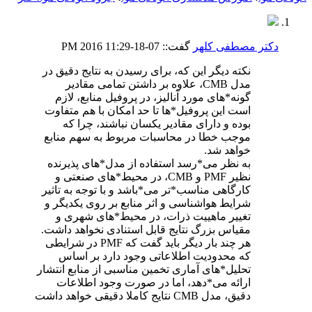
دکتر مصطفی کلهر
گفت::
07-18-2016
11:29 PM
نکته دیگر این که، برای رسیدن به نتایج دقیق در
مدل CMB، علاوه بر داشتن تمامی مقادیر
گونه*های مورد آنالیز، در پروفیل منابع، لازم
است این پروفیل*ها تا حد امکان با هم متفاوت
بوده و دارای مقادیر یکسان نباشند، چرا که
موجب خطا در محاسبات مربوط به سهم منابع
خواهد شد.
به نظر می*رسد استفاده از مدل*های پذیرنده
نظیر PMF و CMB، در محیط*های صنعتی و
کارگاهی مناسب*تر می*باشد و با توجه به تاثیر
شرایط هواشناسی و اثر منابع بر روی یکدیگر و
تغییر ماهییت ذرات، در محیط*های شهری و
مقیاس بزرگ نتایج قابل استنادی نخواهد داشت.
هر چند بار دیگر باید گفت که PMF در شرایطی
که محدودیت اطلاعاتی وجود دارد بر اساس
تحلیل*های آماری تخمین مناسبی از منابع انتشار
ارائه می*دهد، اما در صورت وجود اطلاعات
دقیق، مدل CMB نتایج کاملا دقیقی خواهد داشت