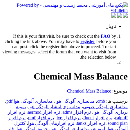
ناوبار
If this is your first visit, be sure to check out the
FAQ
by
clicking the link above. You may have to
register
before you
can post: click the register link above to proceed. To start
viewing messages, select the forum that you want to visit from
the selection below.
Chemical Mass Balance
موضوع:
Chemical Mass Balance
برچسب ها:
cmb
،
مدلسازی آلودگی هوا
،
مدلسازی آلودگی هوا pdf
،
مدلسازی آلودگی صوتی
،
مدلسازی انتشار آلودگی هوا
،
نمونه
برداری آلودگی هوا
،
نرم افزار adms
،
نرم افزار aermod
،
نرم افزار
calpuff
،
نرم افزار fluent
،
نرم افزار ive
،
نرم افزار pmf
،
نرم افزار
sound plan
،
نرم افزار tanks
،
نرم افزارهای آلودگی هوا
،
کنترل
آلودگی هوا
،
آموزش مدلسازی آلودگی هوا
،
جزوه آلودگی هوا، فلر