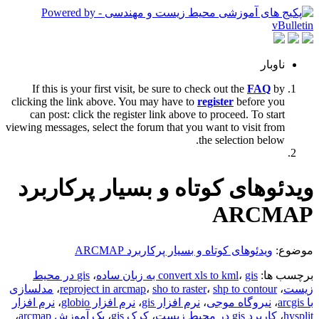
ناوبار
If this is your first visit, be sure to check out the
FAQ
by
clicking the link above. You may have to
register
before you
can post: click the register link above to proceed. To start
viewing messages, select the forum that you want to visit from
the selection below.
ویدئوهای کوتاه و بسیار پرکاربرد
ARCMAP
موضوع:
ویدئوهای کوتاه و بسیار پرکاربرد ARCMAP
برچسب ها:
gis به زبان ساده
،
convert xls to kml
،
gis در محیط
زیست
،
shp to contour
،
sho to raster
،
reproject in arcmap
،
مدلسازی
با arcgis
،
نیروگاه موجی
،
نرم افزار gis
،
نرم افزار globio
،
نرم افزار
hysplit
،
کاربرد gis در محیط زیست
،
کرک gis
،
پک آموزش arcmap
،