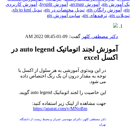
پک آموزش gis
،
آموزش arcmap
،
آموزش hysplit
،
آموزش کاربردی
gis
،
آموزش رایگان gis
،
تبدیل مختصات در gis
،
تبدیل xls to kml
،
تبدیلات gis
،
ترفندهای gis
،
سایت آموزش gis
دکتر مصطفی کلهر
گفت::
09-01-2022
08:45 AM
آموزش لجند اتوماتیک auto legend در
اکسل excel
در این ویدئوی آموزشی به هر سلول از اکسل با
توجه به مقدار درون آن یک رنگ اختصاص داده
می شود.
این خاصیت را لجند اتوماتیک auto legend گویند.
جهت مشاهده از لینک زیر استفاده کنید:
https://aparat.com/v/MNoBm
دکتر مصطفی کلهر، دکترای مهندسی عمران و محیط زیست از دانشگاه
تهران