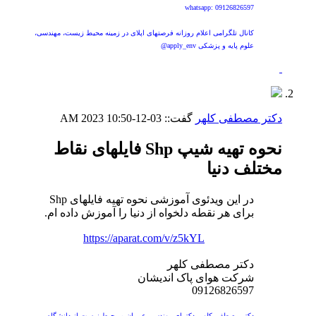
whatsapp: 09126826597
کانال تلگرامی اعلام روزانه فرصتهای اپلای در زمینه محیط زیست، مهندسی،
علوم پایه و پزشکی apply_env@
دکتر مصطفی کلهر
گفت::
03-12-2023
10:50 AM
نحوه تهیه شیپ Shp فایلهای نقاط
مختلف دنیا
در این ویدئوی آموزشی نحوه تهیه فایلهای Shp
برای هر نقطه دلخواه از دنیا را آموزش داده ام.
https://aparat.com/v/z5kYL
دکتر مصطفی کلهر
شرکت هوای پاک اندیشان
09126826597
دکتر مصطفی کلهر، دکترای مهندسی عمران و محیط زیست از دانشگاه