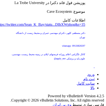
پوزیشن فول فاند دکترا در La Trobe University
موضوع: Cave Ecosystem
اطلاعات کامل
ttps://twitter.com/Sean_K_Bay/statu...DIhXWphog&s=35
دکتر مصطفی کلهر، دکترای مهندسی عمران و محیط زیست از دانشگاه
تهران
whatsapp: 09126826597
کانال تلگرامی اعلام روزانه فرصتهای اپلای در زمینه محیط زیست، مهندسی،
علوم پایه و پزشکی apply_env@
ورود
ثبت نام
سایت کامل
بالا
Powered by vBulletin® Version 4.2.5
Copyright © 2026 vBulletin Solutions, Inc. All rights reserved.
وی بی ایران
فارسی سازی توسط