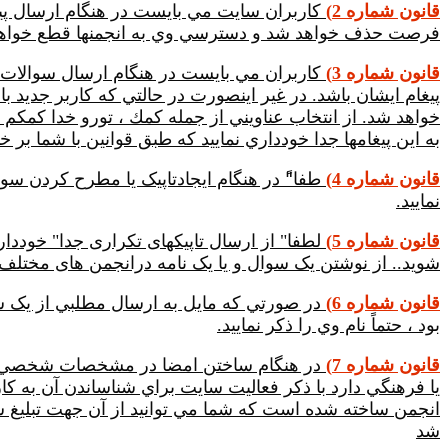
قانون شماره 2)
کاربران سايت مي بايست در هنگام ارسال پيغا
فرصت حذف خواهد شد و دسترسي وي به انجمنها قطع خواه
قانون شماره 3)
کاربران مي بايست در هنگام ارسال سوالات و
پيغام ايشان باشد. در غير اينصورت در حالتي که کاربر جديد
خواهد شد. از انتخاب عناويني از جمله كمك ، تورو خدا كمكم ك
به اين پيغامها جدا خودداري نماييد كه طبق قوانين با شما بر 
قانون شماره 4)
طفا"ً در هنگام ایجادتاپیک یا مطرح کردن سو
نمایید.
قانون شماره 5)
لطفا" از ارسال تاپیکهای تکراری جدا" خوددا
شوید.. از نوشتن یک سوال و یا یک نامه درانجمن های مختلف 
قانون شماره 6)
در صورتي که مايل به ارسال مطلبي از يک س
بود ، حتماً نام وي را ذکر نماييد.
قانون شماره 7)
در هنگام ساختن امضا در مشخصات شخصي خود 
يا فرهنگي دارد با ذكر فعاليت سايت براي شناساندن آن به كارب
انجمن ساخته شده است که شما مي توانيد از آن جهت تبليغ س
شد