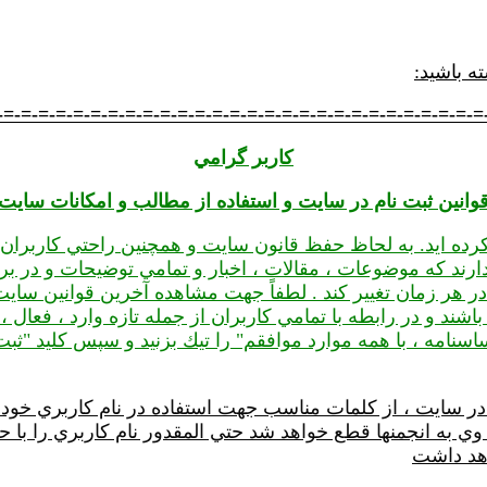
ه باشید:
-=-=-=-=-=-=-=-=-=-=-=-=-=-=-=-=-=-=-=-=-=-=-=-=-=-=-=-=
کاربر گرامي
وانین ثبت نام در سایت و استفاده از مطالب
و امکانات سایت
 کرده ايد. به لحاظ حفظ قانون سايت و همچنين راحتي کاربرا
رند که موضوعات ، مقالات ، اخبار و تمامي توضيحات و در برخ
 هر زمان تغيير كند . لطفاً جهت مشاهده آخرين قوانين سايت
باشند و در رابطه با تمامي كاربران از جمله تازه وارد ، فعال 
امه ، با همه موارد موافقم" را تيك بزنيد و سپس كليد "ثبت ن
در سايت ، از کلمات مناسب جهت استفاده در نام کاربري خود 
به انجمنها قطع خواهد شد حتي المقدور نام كاربري را با ح
هد داشت