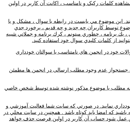
اهده کلمات رکيک و نامناسب ، اكانت آن كاربر در اولين
د. اين موضوع مي بايست در رابطه با سوال ، مشکل و يا
موضوع توسط کاربران چه جديد و چه قديم ، برخورد جدي
 ، يك برنامه ، چطوري ميتونم ، كرك برنامه و جملاتي شبيه
توانيد از كلمات كليدي سوال خود استفاده كنيد.
لات خود در انجمن های نامتناسب با سوالتان خودداری
گزینه جستجواز عدم وجود مطلب ارسالی در انجمن ها مطمئن
ورتي که مطلب يا موضوع مذکور نوشته شده توسط شخص خاصي
دداري نماييد. در صورتي كه سايت شما فعاليت آموزشي و
ه باشيد كه امضا بايد كوتاه باشد . همچنين در سايت محلي در
 اين عمل شود حساب آن کاربر در اولين فرصت حذف خواهد