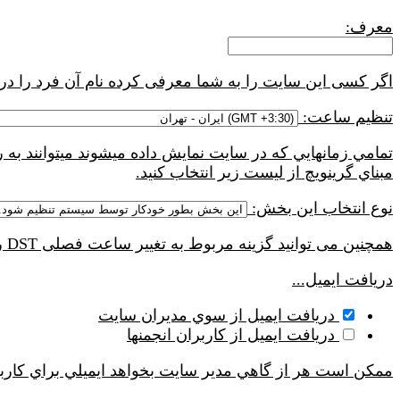
معرف:
اگر کسی این سایت را به شما معرفی کرده نام آن فرد را در
تنظیم ساعت:
تمامي زمانهايي كه در سايت نمايش داده ميشوند ميتوانند 
مبناي گرينويچ از ليست زير انتخاب كنيد.
نوع انتخاب این بخش:
همچنین می توانید گزینه مربوط به تغییر ساعت فصلی DST را نسبت به محل سکونت خود مشخص نمایید.( تغییر ساعت شش ماهه اول سال)
دریافت ایمیل...
دريافت ايميل از سوي مديران سايت
دريافت ايميل از کاربران انجمنها
ممکن است هر از گاهي مدير سايت بخواهد ايميلي براي کاربر