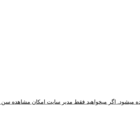
ده ميشود. اگر ميخواهيد فقط مدير سايت امكان مشاهده سن 