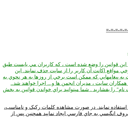
=-=-=-=-=
ن اين قوانين را وضع شده است ، که کاربران مي بايست طبق
ي مواقع اكانت آن کاربر را از سايت حذف نمايند. اين
 به پيغامهايي که ممکن است برخي از روزها به هر نحوي به
، همكاران سايت ، مديران انجمن ها و... اجرا خواهند شد..
ام" را بفشاريد . شما ميتوانيد براي خواندن قوانين به بخش
استفاده نمايند. در صورت مشاهده کلمات رکيک و نامناسب،
روف انگيسي به جاي فارسي ايجاد نماييد همچنين پس از