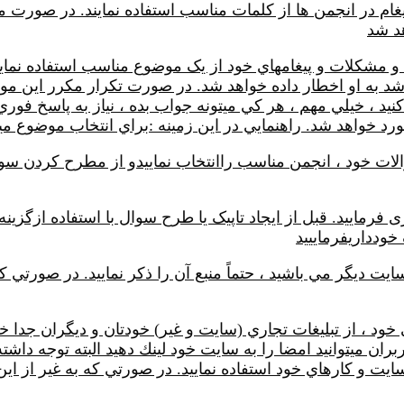
م در انجمن ها از کلمات مناسب استفاده نمايند. در صورت مش
د شد
 مشکلات و پيغامهاي خود از يک موضوع مناسب استفاده نماين
 باشد به او اخطار داده خواهد شد. در صورت تکرار مکرر اين 
نيد ، خيلي مهم ، هر كي ميتونه جواب بده ، نياز به پاسخ فوري
خورد خواهد شد. راهنمايي در اين زمينه :‌براي انتخاب موضوع مي
الات خود ، انجمن مناسب راانتخاب نماییدو از مطرح کردن سوا
ری فرمایید. قبل از ایجاد تاپیک یا طرح سوال با استفاده از
خودداریفرماییید
ايت ديگر مي باشيد ، حتماً منبع آن را ذکر نماييد. در ص
، از تبليغات تجاري (سايت و غير) خودتان و ديگران جدا خو
ران ميتوانيد امضا را به سايت خود لينك دهيد البته توجه داشت
ايت و کارهاي خود استفاده نماييد. در صورتي که به غير از