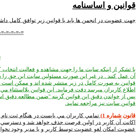
قوانین و اساسنامه
جهت عضویت در انجمن ها باید با قوانین زیر توافق کامل داشت
-=-=-=-=-=
ق
با تشکر از اينکه سايت ما را جهت مشاهده و فعالیت انتخاب
آن عمل کنند . در غير اين صورت مسئولين سايت اين حق را دا
قوانين به صورت کامل در زير منتشر شده اند و ممكن است در
اطلاع كاربران ميرسد دقت فرماييد. اين قوانين بلااستثناء مي 
پس از خواندن دقيق اين قوانين گزينه "ضمن مطالعه دقیق اساسن
قوانين سايت نيز مراجعه نماييد.
قانون شماره 1)
تمامي کاربران مي بايست در هنگام ثبت نام 
اكانت آن كاربر در اولين فرصت حذف خواهد شد و دسترسي وي 
عضويت امكان لغو عضويت توسط كاربر و يا مدير وجود نخوا