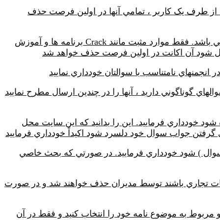
از طرف يک کاربر ، تمامي آنها در اولين فرصت حذف
مباحث مربوط به Hack (از ديد منفي) و مسائلي که باعث آزار و اذيت ديگران شود اکيداً در سايت ممنوع مي باشد. فقط موارد مثبت مانند Crack برنامه ها و آموزش
 عمل شود آن اكانت در اولين فرصت حذف خواهد شد
انجمنهاي نامتناسب با سوالتان خودداري نماييد
هاي گوناگوني داريد ، آنها را در چندين ارسال مطرح نماييد
شود خودداري فرماييد. اين را بدانيد که اين سايت محل
 گرفتن جواب سوال خود دلسرد شود اکيداً خودداري فرماييد
 سوال ) شود خودداري فرماييد. در صورتي که بحث خاصي
ليغات تجاري باشند توسط مديران حذف خواهند شد و در صورت
 انجمنهاي مختلف خودداري كنيد. طبق قانون شماره 10 انجمن مناسب و مربوط به موضوع نامه خود را انتخاب كنيد و فقط در آن