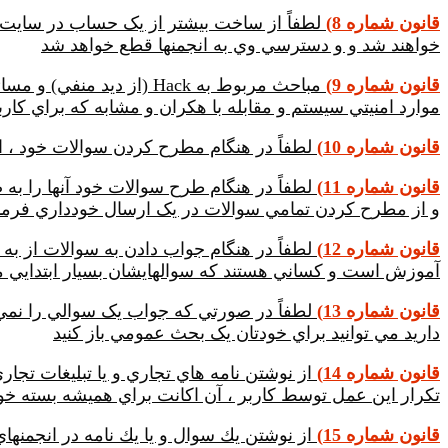
قانون شماره 8)
لطفاً از ساخت بيشتر از يک حساب در سايت 
خواهند شد و و دسترسي وي به انجمنها قطع خواهد شد
قانون شماره 9)
موارد امنيتي سيستم و مقابله با هكران و مشابه که براي ک
قانون شماره 10)
لطفاً در هنگام مطرح کردن سوالات خود ، ان
قانون شماره 11)
لطفاً در هنگام طرح سوالات خود آنها را به 
و از مطرح کردن تمامي سوالات در يک ارسال خودداري فرمايي
قانون شماره 12)
لطفاً در هنگام جواب دادن به سوالات از به
آموزش است و کساني هستند که سوالهايشان بسيار ابتدايي مي 
قانون شماره 13)
لطفاً در صورتي که جواب يک سوالي را نمي 
داريد مي توانيد براي خودتان يک بحث عمومي باز کنيد
قانون شماره 14)
از نوشتن نامه هاي تجاري و يا تبليغات تج
تكرار اين عمل توسط كاربر ، آن اكانت براي هميشه بسته خو
قانون شماره 15)