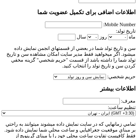
اطلاعات اضافی برای تکمیل عضویت شما
Mobile Number:
تاریخ تولد:
ماه
روز
سال
سن و تاريخ تولد شما در بعضي از قسمتهاي انجمن نمايش داده
ميشود. اگر ميخواهيد فقط مدير سايت امكان مشاهده سن و تاريخ
تولد شما را داشته باشد از قسمت "حريم شخصي" گزينه مخفي
كردن سن و تاريخ تولد را انتخاب كنيد.
حريم شخصي:
اطلاعات بیشتر
معرف:
تنظیم ساعت:
تمامي زمانهايي كه در سايت نمايش داده ميشوند ميتوانند به راحتي
بر مبناي موقعيت جغرافيايي و ساعت محلي شما نمايش داده شود.
فقط كافيست تفاوت ساعت محلي خود را با مبناي گرينويچ از