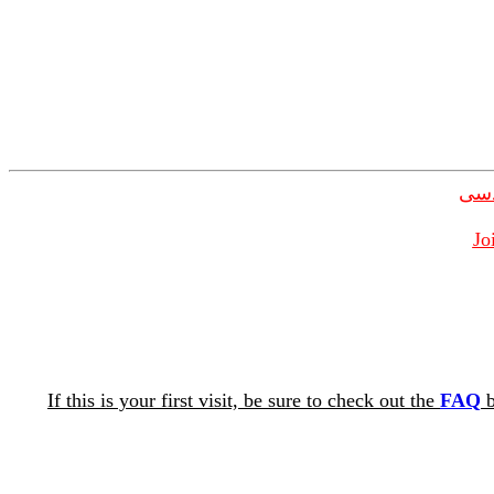
دسی
Jo
If this is your first visit, be sure to check out the
FAQ
b