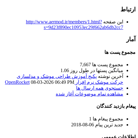
ارتباط
این صفحه
http://www.aermod.ir/members/1.html?
s=9d23f890ec10953ec29f662ab6db2cc7
آمار
مجموع پست ها
مجموع پست ها
7,667
میانگین پستها در طول روز
1.06
آخرين نوشته
پکیج آموزش طراحی موشک و مدلسازی
حرکت موشک نرم افزار OpenRocket
06:49 PM
08-03-2026
جستجوی همه ارسال ها
مشاهده تمام موضوعات آغاز شده
پیغام بازدید کنندگان
مجموع پیغام ها
1
جدید ترین پیام
06-08-2018
اطلاعات عمومی