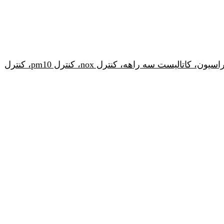
کنترل آلودگی هوا، طراحی بگفیلتر، طراحی سیکلون، طراحی اسکرابر، طراحی رسوب دهنده الکترواستاتیکی، طراحی فیلتراسیون، کاتالیست سه راهه، کنترل nox، کنترل pm10، کنترل