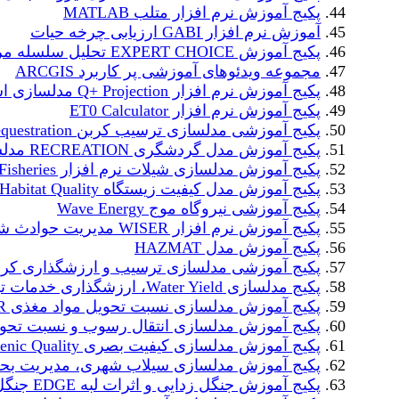
پکیج آموزش نرم افزار متلب MATLAB
آموزش نرم افزار GABI ارزیابی چرخه حیات
پکیج آموزش EXPERT CHOICE تحلیل سلسله مراتبی
مجموعه ویدئوهای آموزشی پر کاربرد ARCGIS
پکیج آموزش نرم افزار Q+ Projection مدلسازی اسمز معکوس
پکیج آموزش نرم افزار ET0 Calculator
پکیج آموزشی مدلسازی ترسیب کربن Carbon Cequestration
پکیج آموزش مدل گردشگری RECREATION مدلسازی گردشگری
پکیج آموزش مدلسازی شیلات نرم افزار Fisheries
پکیج آموزش مدل کیفیت زیستگاه Habitat Quality
پکیج آموزشی نیروگاه موج Wave Energy
پکیج آموزش نرم افزار WISER مدیریت حوادث شیمیایی
پکیج آموزش مدل HAZMAT
پکیج آموزشی مدلسازی ترسیب و ارزشگذاری کربن آبی rbon
پکیج مدلسازی Water Yield، ارزشگذاری خدمات تولید آب
پکیج آموزش مدلسازی نسبت تحویل مواد مغذی NDR
پکیج آموزش مدلسازی انتقال رسوب و نسبت تحویل
پکیج آموزش مدلسازی کیفیت بصری Scenic Quality
پکیج آموزش مدلسازی سیلاب شهری، مدیریت بح
پکیج آموزش جنگل زدایی و اثرات لبه EDGE جنگل