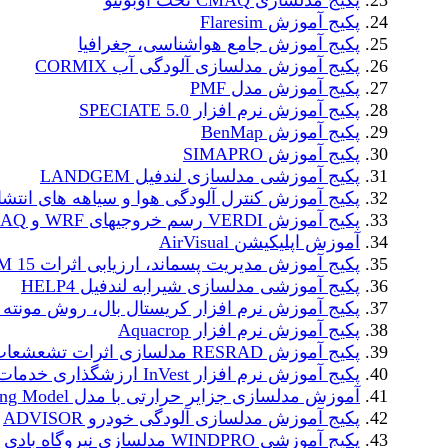
پکیج مدلسازی CMAQ تحت اوبونتو
پکیج آموزش Flaresim
پکیج آموزش جامع هواشناسی، جغرافیا
پکیج آموزش مدلسازی آلودگی آب CORMIX
پکیج آموزش مدل PMF
پکیج آموزش نرم افزار SPECIATE 5.0
پکیج آموزش BenMap
پکیج آموزش SIMAPRO
پکیج آموزشی مدلسازی لندفیل LANDGEM
پکیج آموزش کنترل آلودگی هوا و سیاهه های انتشا
پکیج آموزش VERDI رسم خروجیهای WRF و CMAQ
آموزش اپلیکیشن AirVisual
پکیج آموزش مدیریت پسماند، ارزیابی اثرات WARM 15
پکیج آموزشی مدلسازی شیرابه لندفیل HELP4
پکیج آموزش نرم افزار کریستال بال، روش مونته ک
پکیج آموزش نرم افزار Aquacrop
پکیج آموزش RESRAD مدلسازی اثرات تشعشعات رادیواکتیو
پکیج آموزش نرم افزار InVest ارزشگذاری خدمات اکوسیستم
آموزش مدلسازی جزایر حرارتی با مدل Urban Cooling Model
پکیج آموزش مدلسازی آلودگی خودرو ADVISOR
پکیج آموزشی WINDPRO مدلسازی نیروگاه بادی