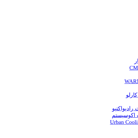
ر
ارلو