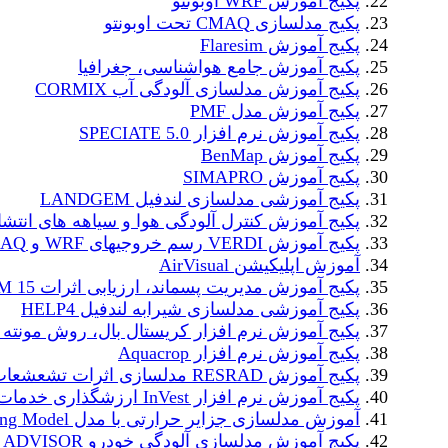
پکیج آموزش WRF اوبونتو
پکیج مدلسازی CMAQ تحت اوبونتو
پکیج آموزش Flaresim
پکیج آموزش جامع هواشناسی، جغرافیا
پکیج آموزش مدلسازی آلودگی آب CORMIX
پکیج آموزش مدل PMF
پکیج آموزش نرم افزار SPECIATE 5.0
پکیج آموزش BenMap
پکیج آموزش SIMAPRO
پکیج آموزشی مدلسازی لندفیل LANDGEM
پکیج آموزش کنترل آلودگی هوا و سیاهه های انتشا
پکیج آموزش VERDI رسم خروجیهای WRF و CMAQ
آموزش اپلیکیشن AirVisual
پکیج آموزش مدیریت پسماند، ارزیابی اثرات WARM 15
پکیج آموزشی مدلسازی شیرابه لندفیل HELP4
پکیج آموزش نرم افزار کریستال بال، روش مونته ک
پکیج آموزش نرم افزار Aquacrop
پکیج آموزش RESRAD مدلسازی اثرات تشعشعات رادیواکتیو
پکیج آموزش نرم افزار InVest ارزشگذاری خدمات اکوسیستم
آموزش مدلسازی جزایر حرارتی با مدل Urban Cooling Model
پکیج آموزش مدلسازی آلودگی خودرو ADVISOR