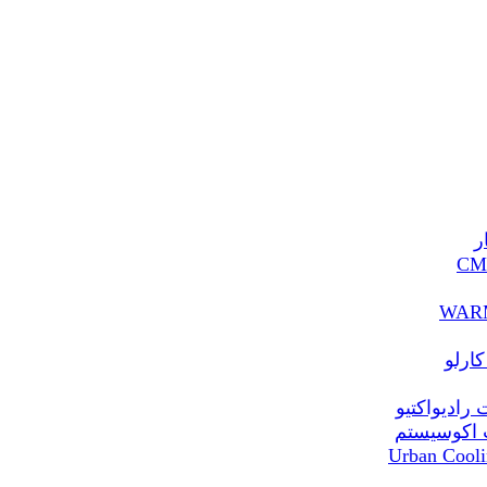
ر
ارلو