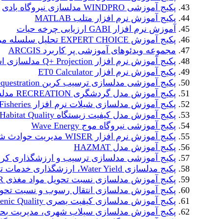
پکیج آموزشی WINDPRO مدلسازی نیروگاه بادی
پکیج آموزش نرم افزار متلب MATLAB
آموزش نرم افزار GABI ارزیابی چرخه حیات
پکیج آموزش EXPERT CHOICE تحلیل سلسله مراتبی
مجموعه ویدئوهای آموزشی پر کاربرد ARCGIS
پکیج آموزش نرم افزار Q+ Projection مدلسازی اسمز معکوس
پکیج آموزش نرم افزار ET0 Calculator
پکیج آموزشی مدلسازی ترسیب کربن Carbon Cequestration
پکیج آموزش مدل گردشگری RECREATION مدلسازی گردشگری
پکیج آموزش مدلسازی شیلات نرم افزار Fisheries
پکیج آموزش مدل کیفیت زیستگاه Habitat Quality
پکیج آموزشی نیروگاه موج Wave Energy
پکیج آموزش نرم افزار WISER مدیریت حوادث شیمیایی
پکیج آموزش مدل HAZMAT
پکیج آموزشی مدلسازی ترسیب و ارزشگذاری کربن آبی rbon
پکیج مدلسازی Water Yield، ارزشگذاری خدمات تولید آب
پکیج آموزش مدلسازی نسبت تحویل مواد مغذی NDR
پکیج آموزش مدلسازی انتقال رسوب و نسبت تحویل
پکیج آموزش مدلسازی کیفیت بصری Scenic Quality
پکیج آموزش مدلسازی سیلاب شهری، مدیریت بح