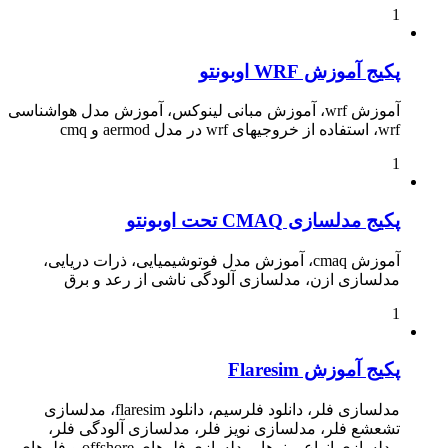
1
پکیج آموزش WRF اوبونتو
آموزش wrf، آموزش مبانی لینوکس، آموزش مدل هواشناسی
wrf، استفاده از خروجیهای wrf در مدل aermod و cmq
1
پکیج مدلسازی CMAQ تحت اوبونتو
آموزش cmaq، آموزش مدل فوتوشیمیایی، ذرات دریایی،
مدلسازی ازن، مدلسازی آلودگی ناشی از رعد و برق
1
پکیج آموزش Flaresim
مدلسازی فلر، دانلود فلرسیم، دانلود flaresim، مدلسازی
تشعشع فلر، مدلسازی نویز فلر، مدلسازی آلودگی فلر،
مدلسازی انواع برنرها، مدلسازی فلرهای offshore و فلرهای