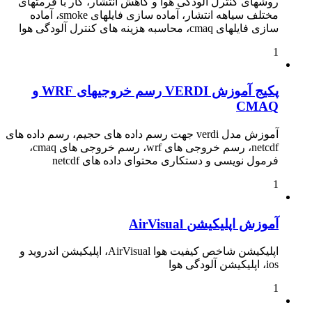
روشهای کنترل آلودگی هوا و کاهش انتشار، کار با فرمتهای
مختلف سیاهه انتشار، آماده سازی فایلهای smoke، آماده
سازی فایلهای cmaq، محاسبه هزینه های کنترل آلودگی هوا
1
پکیج آموزش VERDI رسم خروجیهای WRF و
CMAQ
آموزش مدل verdi جهت رسم داده های حجیم، رسم داده های
netcdf، رسم خروجی های wrf، رسم خروجی های cmaq،
فرمول نویسی و دستکاری محتوای داده های netcdf
1
آموزش اپلیکیشن AirVisual
اپلیکیشن شاخص کیفیت هوا AirVisual، اپلیکیشن اندروید و
ios، اپلیکیشن آلودگی هوا
1