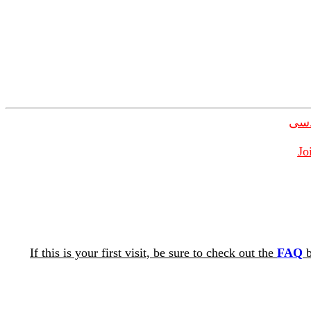
دسی
Jo
If this is your first visit, be sure to check out the
FAQ
b