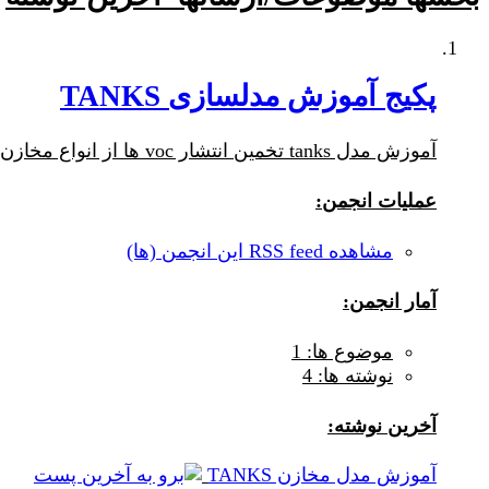
پکیج آموزش مدلسازی TANKS
آموزش مدل tanks تخمین انتشار voc ها از انواع مخازن سقف متحرک، سقف ثابت، مخازن کروی، مخازن نگهداری مایعات و مدلسازی پخش و پراکنش از مخازن
عملیات انجمن:
مشاهده RSS feed این انجمن (ها)
آمار انجمن:
موضوع ها: 1
نوشته ها: 4
آخرين نوشته:
آموزش مدل مخازن TANKS