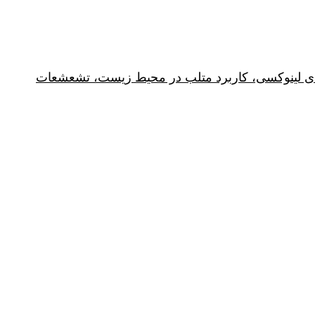
ای لینوکسی، کاربرد متلب در محیط زیست، تشعشعات