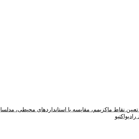
ین نقاط ماکزیمم، مقایسه با استانداردهای محیطی، مدلساز
ادیواکتیو