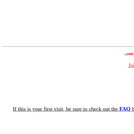
دسی
Jo
If this is your first visit, be sure to check out the
FAQ
b