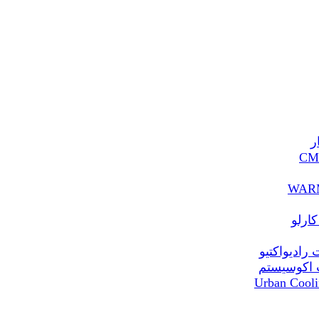
ر
ارلو