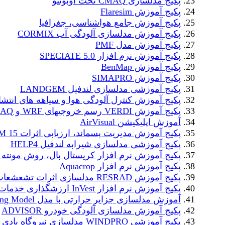
پکیج مدلسازی CMAQ تحت اوبونتو
پکیج آموزش Flaresim
پکیج آموزش جامع هواشناسی، جغرافیا
پکیج آموزش مدلسازی آلودگی آب CORMIX
پکیج آموزش مدل PMF
پکیج آموزش نرم افزار SPECIATE 5.0
پکیج آموزش BenMap
پکیج آموزش SIMAPRO
پکیج آموزشی مدلسازی لندفیل LANDGEM
پکیج آموزش کنترل آلودگی هوا و سیاهه های انتشا
پکیج آموزش VERDI رسم خروجیهای WRF و CMAQ
آموزش اپلیکیشن AirVisual
پکیج آموزش مدیریت پسماند، ارزیابی اثرات WARM 15
پکیج آموزشی مدلسازی شیرابه لندفیل HELP4
پکیج آموزش نرم افزار کریستال بال، روش مونته ک
پکیج آموزش نرم افزار Aquacrop
پکیج آموزش RESRAD مدلسازی اثرات تشعشعات رادیواکتیو
پکیج آموزش نرم افزار InVest ارزشگذاری خدمات اکوسیستم
آموزش مدلسازی جزایر حرارتی با مدل Urban Cooling Model
پکیج آموزش مدلسازی آلودگی خودرو ADVISOR
پکیج آموزشی WINDPRO مدلسازی نیروگاه بادی