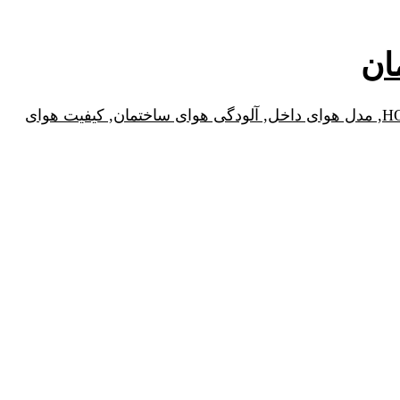
آلودگی هوای داخل ساختمان, آلودگی هوای منزل, آلودگی محیط بسته, مدل iaqx, مدل iaq, مدل HOMES, نرم افزار HOMES, مدل هوای داخل, آلودگی هوای ساختمان, کیفیت هوای