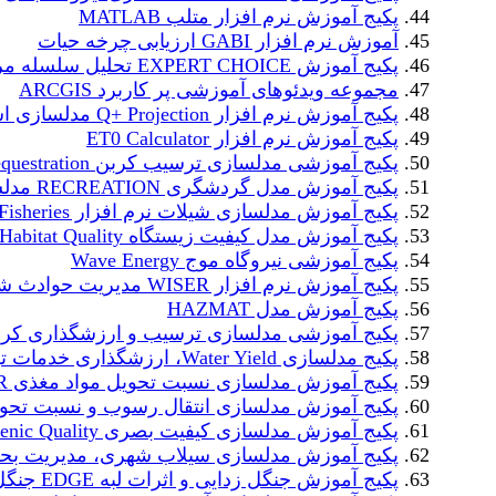
پکیج آموزش نرم افزار متلب MATLAB
آموزش نرم افزار GABI ارزیابی چرخه حیات
پکیج آموزش EXPERT CHOICE تحلیل سلسله مراتبی
مجموعه ویدئوهای آموزشی پر کاربرد ARCGIS
پکیج آموزش نرم افزار Q+ Projection مدلسازی اسمز معکوس
پکیج آموزش نرم افزار ET0 Calculator
پکیج آموزشی مدلسازی ترسیب کربن Carbon Cequestration
پکیج آموزش مدل گردشگری RECREATION مدلسازی گردشگری
پکیج آموزش مدلسازی شیلات نرم افزار Fisheries
پکیج آموزش مدل کیفیت زیستگاه Habitat Quality
پکیج آموزشی نیروگاه موج Wave Energy
پکیج آموزش نرم افزار WISER مدیریت حوادث شیمیایی
پکیج آموزش مدل HAZMAT
پکیج آموزشی مدلسازی ترسیب و ارزشگذاری کربن آبی rbon
پکیج مدلسازی Water Yield، ارزشگذاری خدمات تولید آب
پکیج آموزش مدلسازی نسبت تحویل مواد مغذی NDR
پکیج آموزش مدلسازی انتقال رسوب و نسبت تحویل
پکیج آموزش مدلسازی کیفیت بصری Scenic Quality
پکیج آموزش مدلسازی سیلاب شهری، مدیریت بح
پکیج آموزش جنگل زدایی و اثرات لبه EDGE جنگل