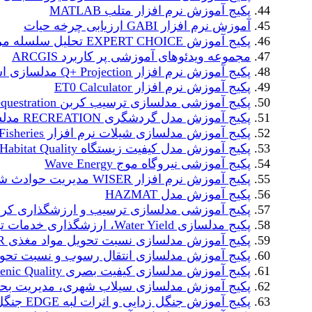
پکیج آموزش نرم افزار متلب MATLAB
آموزش نرم افزار GABI ارزیابی چرخه حیات
پکیج آموزش EXPERT CHOICE تحلیل سلسله مراتبی
مجموعه ویدئوهای آموزشی پر کاربرد ARCGIS
پکیج آموزش نرم افزار Q+ Projection مدلسازی اسمز معکوس
پکیج آموزش نرم افزار ET0 Calculator
پکیج آموزشی مدلسازی ترسیب کربن Carbon Cequestration
پکیج آموزش مدل گردشگری RECREATION مدلسازی گردشگری
پکیج آموزش مدلسازی شیلات نرم افزار Fisheries
پکیج آموزش مدل کیفیت زیستگاه Habitat Quality
پکیج آموزشی نیروگاه موج Wave Energy
پکیج آموزش نرم افزار WISER مدیریت حوادث شیمیایی
پکیج آموزش مدل HAZMAT
پکیج آموزشی مدلسازی ترسیب و ارزشگذاری کربن آبی rbon
پکیج مدلسازی Water Yield، ارزشگذاری خدمات تولید آب
پکیج آموزش مدلسازی نسبت تحویل مواد مغذی NDR
پکیج آموزش مدلسازی انتقال رسوب و نسبت تحویل
پکیج آموزش مدلسازی کیفیت بصری Scenic Quality
پکیج آموزش مدلسازی سیلاب شهری، مدیریت بح
پکیج آموزش جنگل زدایی و اثرات لبه EDGE جنگل