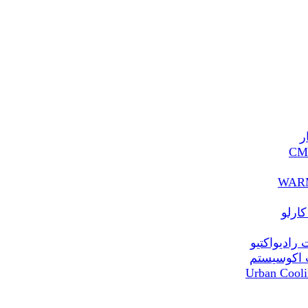
ر
ارلو