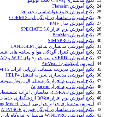
پکیج مدلسازی CMAQ تحت اوبونتو
پکیج آموزش Flaresim
پکیج آموزش جامع هواشناسی، جغرافیا
پکیج آموزش مدلسازی آلودگی آب CORMIX
پکیج آموزش مدل PMF
پکیج آموزش نرم افزار SPECIATE 5.0
پکیج آموزش BenMap
پکیج آموزش SIMAPRO
پکیج آموزشی مدلسازی لندفیل LANDGEM
پکیج آموزش کنترل آلودگی هوا و سیاهه های انتشا
پکیج آموزش VERDI رسم خروجیهای WRF و CMAQ
آموزش اپلیکیشن AirVisual
پکیج آموزش مدیریت پسماند، ارزیابی اثرات WARM 15
پکیج آموزشی مدلسازی شیرابه لندفیل HELP4
پکیج آموزش نرم افزار کریستال بال، روش مونته ک
پکیج آموزش نرم افزار Aquacrop
پکیج آموزش RESRAD مدلسازی اثرات تشعشعات رادیواکتیو
پکیج آموزش نرم افزار InVest ارزشگذاری خدمات اکوسیستم
آموزش مدلسازی جزایر حرارتی با مدل Urban Cooling Model
پکیج آموزش مدلسازی آلودگی خودرو ADVISOR
پکیج آموزشی WINDPRO مدلسازی نیروگاه بادی