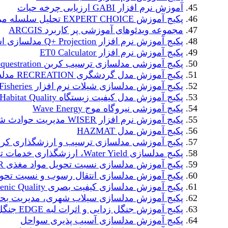
آموزش نرم افزار GABI ارزیابی چرخه حیات
پکیج آموزش EXPERT CHOICE تحلیل سلسله مراتبی
مجموعه ویدئوهای آموزشی پر کاربرد ARCGIS
پکیج آموزش نرم افزار Q+ Projection مدلسازی اسمز معکوس
پکیج آموزش نرم افزار ET0 Calculator
پکیج آموزشی مدلسازی ترسیب کربن Carbon Cequestration
پکیج آموزش مدل گردشگری RECREATION مدلسازی گردشگری
پکیج آموزش مدلسازی شیلات نرم افزار Fisheries
پکیج آموزش مدل کیفیت زیستگاه Habitat Quality
پکیج آموزشی نیروگاه موج Wave Energy
پکیج آموزش نرم افزار WISER مدیریت حوادث شیمیایی
پکیج آموزش مدل HAZMAT
پکیج آموزشی مدلسازی ترسیب و ارزشگذاری کربن آبی rbon
پکیج مدلسازی Water Yield، ارزشگذاری خدمات تولید آب
پکیج آموزش مدلسازی نسبت تحویل مواد مغذی NDR
پکیج آموزش مدلسازی انتقال رسوب و نسبت تحویل
پکیج آموزش مدلسازی کیفیت بصری Scenic Quality
پکیج آموزش مدلسازی سیلاب شهری، مدیریت بح
پکیج آموزش جنگل زدایی و اثرات لبه EDGE جنگل
پکیج آموزش مدلسازی آسیب پذیری سواحل