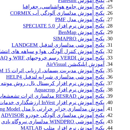
پکیج آموزش Flaresim
پکیج آموزش جامع هواشناسی، جغرافیا
پکیج آموزش مدلسازی آلودگی آب CORMIX
پکیج آموزش مدل PMF
پکیج آموزش نرم افزار SPECIATE 5.0
پکیج آموزش BenMap
پکیج آموزش SIMAPRO
پکیج آموزشی مدلسازی لندفیل LANDGEM
پکیج آموزش کنترل آلودگی هوا و سیاهه های انتشا
پکیج آموزش VERDI رسم خروجیهای WRF و CMAQ
آموزش اپلیکیشن AirVisual
پکیج آموزش مدیریت پسماند، ارزیابی اثرات WARM 15
پکیج آموزشی مدلسازی شیرابه لندفیل HELP4
پکیج آموزش نرم افزار کریستال بال، روش مونته ک
پکیج آموزش نرم افزار Aquacrop
پکیج آموزش RESRAD مدلسازی اثرات تشعشعات رادیواکتیو
پکیج آموزش نرم افزار InVest ارزشگذاری خدمات اکوسیستم
آموزش مدلسازی جزایر حرارتی با مدل Urban Cooling Model
پکیج آموزش مدلسازی آلودگی خودرو ADVISOR
پکیج آموزشی WINDPRO مدلسازی نیروگاه بادی
پکیج آموزش نرم افزار متلب MATLAB