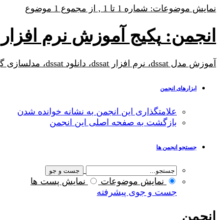
نمایش موضوعات: شماره 1 تا 1 , از مجموع ‍1 موضوع
انجمن:
پکیج آموزش نرم افزار DSSAT نرم افزار کشاورزی و رشد محصو
آموزش مدل dssat، نرم افزار dssat، دانلود dssat، مدلسازی گیاه، مدلسازی محصولات کشاورزی، مدلسازی رشد محصول، مدلسازی رشد گیاه، مقایسه dssat و aquacrop
ابزارهای انجمن
علامتگذاری این انجمن به نشانه خوانده شدن
بازگشت به صفحه اصلی این انجمن
جستجو انجمن ها
نمایش موضوعات
نمایش پست ها
جست و جوی پیشرفته
انجمن