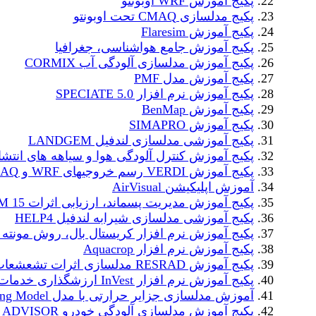
پکیج آموزش WRF اوبونتو
پکیج مدلسازی CMAQ تحت اوبونتو
پکیج آموزش Flaresim
پکیج آموزش جامع هواشناسی، جغرافیا
پکیج آموزش مدلسازی آلودگی آب CORMIX
پکیج آموزش مدل PMF
پکیج آموزش نرم افزار SPECIATE 5.0
پکیج آموزش BenMap
پکیج آموزش SIMAPRO
پکیج آموزشی مدلسازی لندفیل LANDGEM
پکیج آموزش کنترل آلودگی هوا و سیاهه های انتشا
پکیج آموزش VERDI رسم خروجیهای WRF و CMAQ
آموزش اپلیکیشن AirVisual
پکیج آموزش مدیریت پسماند، ارزیابی اثرات WARM 15
پکیج آموزشی مدلسازی شیرابه لندفیل HELP4
پکیج آموزش نرم افزار کریستال بال، روش مونته ک
پکیج آموزش نرم افزار Aquacrop
پکیج آموزش RESRAD مدلسازی اثرات تشعشعات رادیواکتیو
پکیج آموزش نرم افزار InVest ارزشگذاری خدمات اکوسیستم
آموزش مدلسازی جزایر حرارتی با مدل Urban Cooling Model
پکیج آموزش مدلسازی آلودگی خودرو ADVISOR