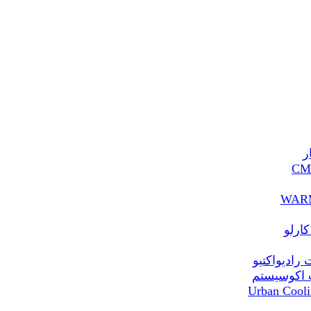
ر
ارلو