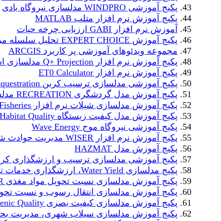
پکیج آموزشی WINDPRO مدلسازی نیروگاه بادی
پکیج آموزش نرم افزار متلب MATLAB
آموزش نرم افزار GABI ارزیابی چرخه حیات
پکیج آموزش EXPERT CHOICE تحلیل سلسله مراتبی
مجموعه ویدئوهای آموزشی پر کاربرد ARCGIS
پکیج آموزش نرم افزار Q+ Projection مدلسازی اسمز معکوس
پکیج آموزش نرم افزار ET0 Calculator
پکیج آموزشی مدلسازی ترسیب کربن Carbon Cequestration
پکیج آموزش مدل گردشگری RECREATION مدلسازی گردشگری
پکیج آموزش مدلسازی شیلات نرم افزار Fisheries
پکیج آموزش مدل کیفیت زیستگاه Habitat Quality
پکیج آموزشی نیروگاه موج Wave Energy
پکیج آموزش نرم افزار WISER مدیریت حوادث شیمیایی
پکیج آموزش مدل HAZMAT
پکیج آموزشی مدلسازی ترسیب و ارزشگذاری کربن آبی rbon
پکیج مدلسازی Water Yield، ارزشگذاری خدمات تولید آب
پکیج آموزش مدلسازی نسبت تحویل مواد مغذی NDR
پکیج آموزش مدلسازی انتقال رسوب و نسبت تحویل
پکیج آموزش مدلسازی کیفیت بصری Scenic Quality
پکیج آموزش مدلسازی سیلاب شهری، مدیریت بح