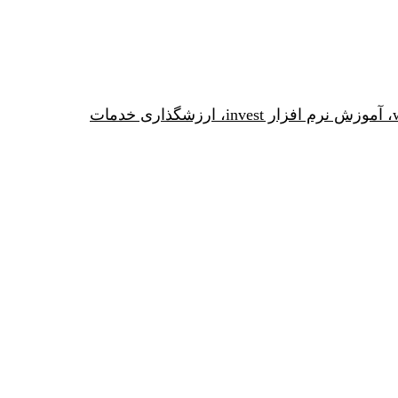
مدلسازی نیروگاه موج، نرم افزار نیروگاه موج، مدلسازی انرژی پاک، مدلسازی مزارع موج، آموزش نرم افزار wave energy، آموزش نرم افزار invest، ارزشگذاری خدمات