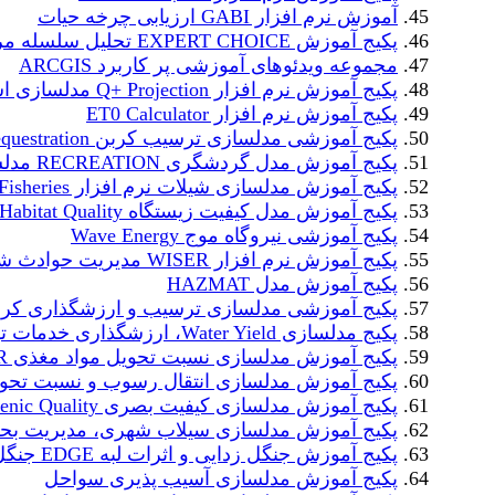
آموزش نرم افزار GABI ارزیابی چرخه حیات
پکیج آموزش EXPERT CHOICE تحلیل سلسله مراتبی
مجموعه ویدئوهای آموزشی پر کاربرد ARCGIS
پکیج آموزش نرم افزار Q+ Projection مدلسازی اسمز معکوس
پکیج آموزش نرم افزار ET0 Calculator
پکیج آموزشی مدلسازی ترسیب کربن Carbon Cequestration
پکیج آموزش مدل گردشگری RECREATION مدلسازی گردشگری
پکیج آموزش مدلسازی شیلات نرم افزار Fisheries
پکیج آموزش مدل کیفیت زیستگاه Habitat Quality
پکیج آموزشی نیروگاه موج Wave Energy
پکیج آموزش نرم افزار WISER مدیریت حوادث شیمیایی
پکیج آموزش مدل HAZMAT
پکیج آموزشی مدلسازی ترسیب و ارزشگذاری کربن آبی rbon
پکیج مدلسازی Water Yield، ارزشگذاری خدمات تولید آب
پکیج آموزش مدلسازی نسبت تحویل مواد مغذی NDR
پکیج آموزش مدلسازی انتقال رسوب و نسبت تحویل
پکیج آموزش مدلسازی کیفیت بصری Scenic Quality
پکیج آموزش مدلسازی سیلاب شهری، مدیریت بح
پکیج آموزش جنگل زدایی و اثرات لبه EDGE جنگل
پکیج آموزش مدلسازی آسیب پذیری سواحل