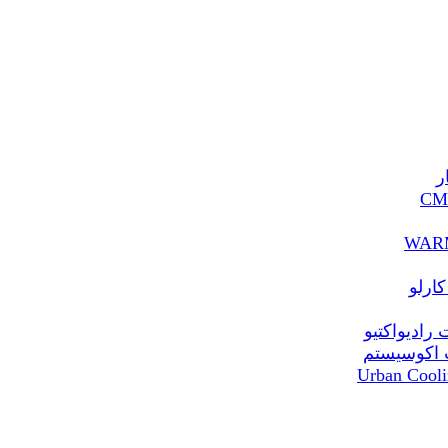
ر
ارلو