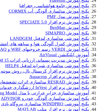
پکیج آموزش Flaresim
پکیج آموزش جامع هواشناسی، جغرافیا
پکیج آموزش مدلسازی آلودگی آب CORMIX
پکیج آموزش مدل PMF
پکیج آموزش نرم افزار SPECIATE 5.0
پکیج آموزش BenMap
پکیج آموزش SIMAPRO
پکیج آموزشی مدلسازی لندفیل LANDGEM
پکیج آموزش کنترل آلودگی هوا و سیاهه های انتشا
پکیج آموزش VERDI رسم خروجیهای WRF و CMAQ
آموزش اپلیکیشن AirVisual
پکیج آموزش مدیریت پسماند، ارزیابی اثرات WARM 15
پکیج آموزشی مدلسازی شیرابه لندفیل HELP4
پکیج آموزش نرم افزار کریستال بال، روش مونته ک
پکیج آموزش نرم افزار Aquacrop
پکیج آموزش RESRAD مدلسازی اثرات تشعشعات رادیواکتیو
پکیج آموزش نرم افزار InVest ارزشگذاری خدمات اکوسیستم
آموزش مدلسازی جزایر حرارتی با مدل Urban Cooling Model
پکیج آموزش مدلسازی آلودگی خودرو ADVISOR
پکیج آموزشی WINDPRO مدلسازی نیروگاه بادی
پکیج آموزش نرم افزار متلب MATLAB