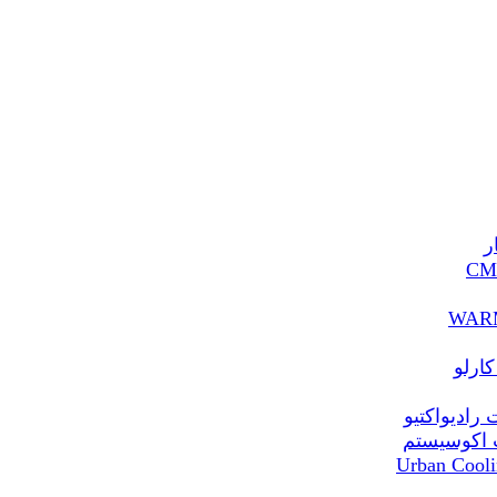
ر
ارلو