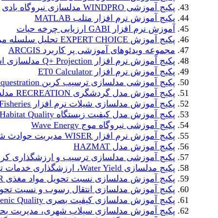
پکیج آموزشی WINDPRO مدلسازی نیروگاه بادی
پکیج آموزش نرم افزار متلب MATLAB
آموزش نرم افزار GABI ارزیابی چرخه حیات
پکیج آموزش EXPERT CHOICE تحلیل سلسله مراتبی
مجموعه ویدئوهای آموزشی پر کاربرد ARCGIS
پکیج آموزش نرم افزار Q+ Projection مدلسازی اسمز معکوس
پکیج آموزش نرم افزار ET0 Calculator
پکیج آموزشی مدلسازی ترسیب کربن Carbon Cequestration
پکیج آموزش مدل گردشگری RECREATION مدلسازی گردشگری
پکیج آموزش مدلسازی شیلات نرم افزار Fisheries
پکیج آموزش مدل کیفیت زیستگاه Habitat Quality
پکیج آموزشی نیروگاه موج Wave Energy
پکیج آموزش نرم افزار WISER مدیریت حوادث شیمیایی
پکیج آموزش مدل HAZMAT
پکیج آموزشی مدلسازی ترسیب و ارزشگذاری کربن آبی rbon
پکیج مدلسازی Water Yield، ارزشگذاری خدمات تولید آب
پکیج آموزش مدلسازی نسبت تحویل مواد مغذی NDR
پکیج آموزش مدلسازی انتقال رسوب و نسبت تحویل
پکیج آموزش مدلسازی کیفیت بصری Scenic Quality
پکیج آموزش مدلسازی سیلاب شهری، مدیریت بح