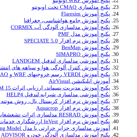
پکیج آموزش WRF اوبونتو
پکیج مدلسازی CMAQ تحت اوبونتو
پکیج آموزش Flaresim
پکیج آموزش جامع هواشناسی، جغرافیا
پکیج آموزش مدلسازی آلودگی آب CORMIX
پکیج آموزش مدل PMF
پکیج آموزش نرم افزار SPECIATE 5.0
پکیج آموزش BenMap
پکیج آموزش SIMAPRO
پکیج آموزشی مدلسازی لندفیل LANDGEM
پکیج آموزش کنترل آلودگی هوا و سیاهه های انتشا
پکیج آموزش VERDI رسم خروجیهای WRF و CMAQ
آموزش اپلیکیشن AirVisual
پکیج آموزش مدیریت پسماند، ارزیابی اثرات WARM 15
پکیج آموزشی مدلسازی شیرابه لندفیل HELP4
پکیج آموزش نرم افزار کریستال بال، روش مونته ک
پکیج آموزش نرم افزار Aquacrop
پکیج آموزش RESRAD مدلسازی اثرات تشعشعات رادیواکتیو
پکیج آموزش نرم افزار InVest ارزشگذاری خدمات اکوسیستم
آموزش مدلسازی جزایر حرارتی با مدل Urban Cooling Model
پکیج آموزش مدلسازی آلودگی خودرو ADVISOR