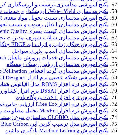
پکیج آموزشی مدلسازی ترسیب و ارزشگذاری کربن آبی rbon
پکیج مدلسازی Water Yield، ارزشگذاری خدمات تولید آب
پکیج آموزش مدلسازی نسبت تحویل مواد مغذی NDR
پکیج آموزش مدلسازی انتقال رسوب و نسبت تحویل
پکیج آموزش مدلسازی کیفیت بصری Scenic Quality
پکیج آموزش مدلسازی سیلاب شهری، مدیریت بح
پکیج آموزش جنگل زدایی و اثرات لبه EDGE جنگل
پکیج آموزش مدلسازی آسیب پذیری سواحل
پکیج آمورش مدلسازی خدمات پرورش ماهیان Finfish
پکیج آموزش مدلسازی ارزیابی ریسک زیستگاه
پکیج آموزش مدلسازی گرده افشانی Crop Pollination
پکیج آموزشی شبکه عصبی نرم افزار Neural Designer
پکیج آموزش نرم افزار ROMS مدل اقیانوس شناسی
پکیج آموزش نرم افزار DSSAT نرم افزار کشاورزی و رشد محصول
پکیج آموزش نرم افزار FAST نیروگاه بادی
پکیج آموزش نرم افزار iTree Eco ارزیابی جامع خدمات جنگل
پکیج آموزش نرم افزار MaxEnt تحلیل مطلوبیت زیستگاه
پکیج آموزش مدل GLOBIO مدلسازی تنوع زیستی
پکیج آموزش مدل ترسیب کربن آبی Coastal Blue Carbon
پکیج آموزش Machine Learning یادگیری ماشین