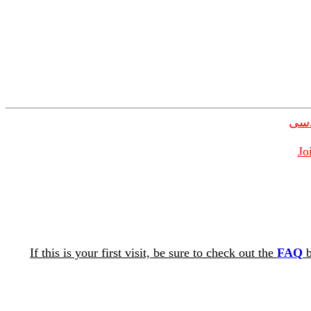
دسی
Jo
If this is your first visit, be sure to check out the
FAQ
b