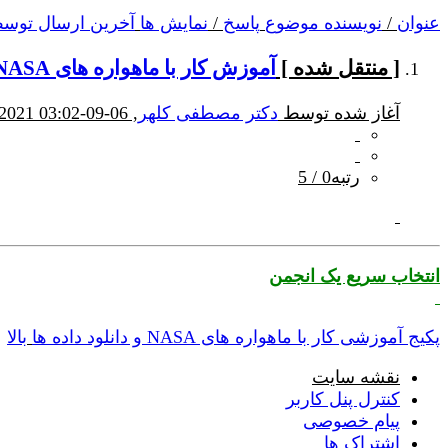
عنوان
/
نویسنده موضوع
پاسخ
/
نمایش ها
آخرین ارسال توس
[ منتقل شده ]
آموزش کار با ماهواره های NASA و نحوه دانلود داده ها
آغاز شده توسط
دکتر مصطفی کلهر
, 06-09-2021 03:02 PM
رتبه0 / 5
انتخاب سریع یک انجمن
پکیج آموزشی کار با ماهواره های NASA و دانلود داده ها
بالا
نقشه سایت
کنترل پنل کاربر
پیام خصوصی
اشتراک ها