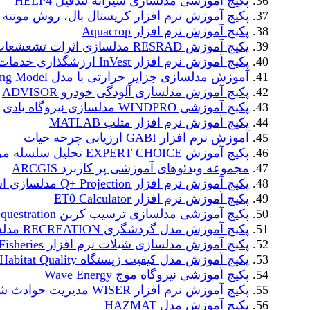
پکیج آموزشی مدلسازی شیرابه لندفیل HELP4
پکیج آموزش نرم افزار کریستال بال، روش مونته ک
پکیج آموزش نرم افزار Aquacrop
پکیج آموزش RESRAD مدلسازی اثرات تشعشعات رادیواکتیو
پکیج آموزش نرم افزار InVest ارزشگذاری خدمات اکوسیستم
آموزش مدلسازی جزایر حرارتی با مدل Urban Cooling Model
پکیج آموزش مدلسازی آلودگی خودرو ADVISOR
پکیج آموزشی WINDPRO مدلسازی نیروگاه بادی
پکیج آموزش نرم افزار متلب MATLAB
آموزش نرم افزار GABI ارزیابی چرخه حیات
پکیج آموزش EXPERT CHOICE تحلیل سلسله مراتبی
مجموعه ویدئوهای آموزشی پر کاربرد ARCGIS
پکیج آموزش نرم افزار Q+ Projection مدلسازی اسمز معکوس
پکیج آموزش نرم افزار ET0 Calculator
پکیج آموزشی مدلسازی ترسیب کربن Carbon Cequestration
پکیج آموزش مدل گردشگری RECREATION مدلسازی گردشگری
پکیج آموزش مدلسازی شیلات نرم افزار Fisheries
پکیج آموزش مدل کیفیت زیستگاه Habitat Quality
پکیج آموزشی نیروگاه موج Wave Energy
پکیج آموزش نرم افزار WISER مدیریت حوادث شیمیایی
پکیج آموزش مدل HAZMAT