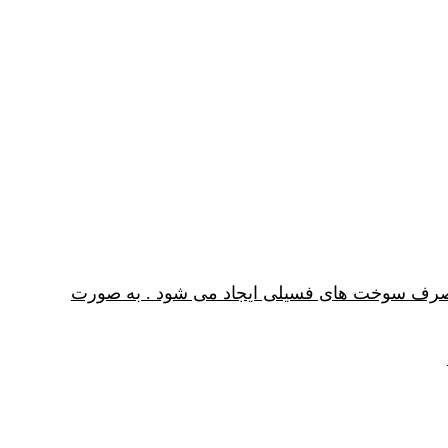
ر فعالیت های شما برتولید مقدار اکسید CO۲ است که ازطریق مصرف سوخت های فسیلی ایجاد می شود . به صورت