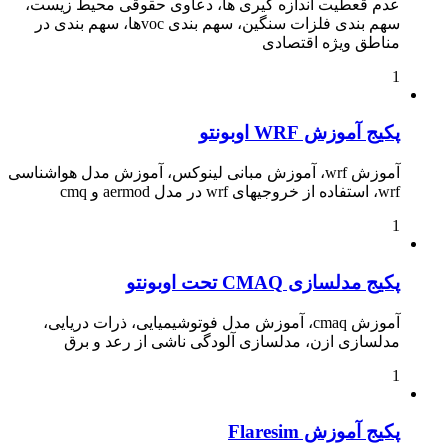
عدم قعطیت اندازه گیری ها، دعاوی حقوقی محیط زیست،
سهم بندی فلزات سنگین، سهم بندی vocها، سهم بندی در
مناطق ویژه اقتصادی
1
پکیج آموزش WRF اوبونتو
آموزش wrf، آموزش مبانی لینوکس، آموزش مدل هواشناسی
wrf، استفاده از خروجیهای wrf در مدل aermod و cmq
1
پکیج مدلسازی CMAQ تحت اوبونتو
آموزش cmaq، آموزش مدل فوتوشیمیایی، ذرات دریایی،
مدلسازی ازن، مدلسازی آلودگی ناشی از رعد و برق
1
پکیج آموزش Flaresim