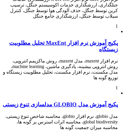
جنلگداری، ارزشگذاری خدمات اکوسیستم جنگل، ترسیب
کربن توسط جنگل، حذف آلودگی هوا توسط جنگل، کنترل
سیلاب توسط جنگل، ارزشگذاری جامع جنگل
1
پکیج آموزش نرم افزار MaxEnt تحلیل مطلوبیت
زیستگاه
نرم افزار maxent، مدل maxent، روش ماکزیمم انتروپی،
روش انتروپی بیشینه، یادگیری ماشین، machine learning،
مدل مکسنت، نرم افزار مکسنت، تحلیل مطلوبیت زیستگاه و
توزیع گونه ها
1
پکیج آموزش مدل GLOBIO مدلسازی تنوع زیستی
مدل globio، نرم افزار globio، محاسبه شاخص تنوع زیستی،
global biodiversity، محاسبه اثرات استرس بر گونه ها،
محاسبه میزان جمعیت گونه ها