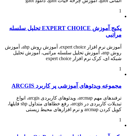
آلمانی gabi، آموزش چرخه حیات gabi، دانلود gabi
1
پکیج آموزش EXPERT CHOICE تحلیل سلسله
مراتبی
آموزش نرم افزار expert choice، آموزش روش ahp، آموزش
روش anp، آموزش تحلیل سلسله مراتبی، آموزش تحلیل
شبکه ای، کرک نرم افزار expert choice
1
مجموعه ویدئوهای آموزشی پر کاربرد ARCGIS
ترفندهای مهم arcmap، ویدئوهای کاربردی arcgis، انواع
تبدیلات کاربردی در arcgis، رفع خطاهای متداول shp فایلها،
کوپل کردن arcmap و نرم افزارهای محیط زیستی
1