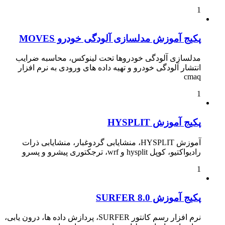
1
پکیج آموزش مدلسازی آلودگی خودرو MOVES
مدلسازی آلودگی خودروها تحت لینوکس، محاسبه ضرایب
انتشار آلودگی خودرو و تهیه داده های ورودی به نرم افزار
cmaq
1
پکیج آموزش HYSPLIT
آموزش HYSPLIT، منشایابی گردوغبار، منشایابی ذرات
رادیواکتیو، کوپل hysplit و wrf، ترجکتوری پیشرو و پسرو
1
پکیج آموزش SURFER 8.0
نرم افزار رسم کانتور SURFER، پردازش داده ها، درون یابی،