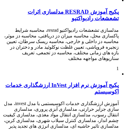
پکیج آموزش RESRAD مدلسازی اثرات
تشعشعات رادیواکتیو
مدلسازی تشعشعات رادیواکتیو resrad، محاسبه شرایط
پاکسازی محل، محاسبه میزان دز دریافتی، محاسبه دز موثر،
محاسبه دز داخلی و خارجی، محاسبه ریسک سرطان، تعیین
زنجیره فروپاشی، تعیین غلظت نوکلوئید مادر و دختران در
بازه های زمانی مختلف، محاسبه دز تجمعی، تعریف
سناریوهای مواجهه مختلف
1
پکیج آموزش نرم افزار InVest ارزشگذاری خدمات
اکوسیستم
آموزش ارزشگذاری خدمات اکوسیستمی با مدل invest، مدل
سازی جزایر حرارتی، مدلسازی آبزی پروری، مدلسازی
انتقال رسوب، مدلسازی انتقال مواد مغذی، مدلسازی کیفیت
چشم انداز، مدلسازی کنترل سیلاب شهری، مدلسازی کربن،
مدلسازی تاثیر حاشیه ای، مدلسازی انرژی های تجدید پذیر