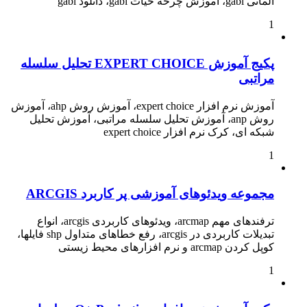
آلمانی gabi، آموزش چرخه حیات gabi، دانلود gabi
1
پکیج آموزش EXPERT CHOICE تحلیل سلسله
مراتبی
آموزش نرم افزار expert choice، آموزش روش ahp، آموزش
روش anp، آموزش تحلیل سلسله مراتبی، آموزش تحلیل
شبکه ای، کرک نرم افزار expert choice
1
مجموعه ویدئوهای آموزشی پر کاربرد ARCGIS
ترفندهای مهم arcmap، ویدئوهای کاربردی arcgis، انواع
تبدیلات کاربردی در arcgis، رفع خطاهای متداول shp فایلها،
کوپل کردن arcmap و نرم افزارهای محیط زیستی
1