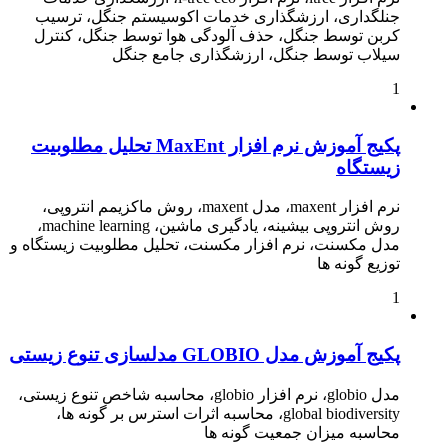
جنلگداری، ارزشگذاری خدمات اکوسیستم جنگل، ترسیب
کربن توسط جنگل، حذف آلودگی هوا توسط جنگل، کنترل
سیلاب توسط جنگل، ارزشگذاری جامع جنگل
1
پکیج آموزش نرم افزار MaxEnt تحلیل مطلوبیت
زیستگاه
نرم افزار maxent، مدل maxent، روش ماکزیمم انتروپی،
روش انتروپی بیشینه، یادگیری ماشین، machine learning،
مدل مکسنت، نرم افزار مکسنت، تحلیل مطلوبیت زیستگاه و
توزیع گونه ها
1
پکیج آموزش مدل GLOBIO مدلسازی تنوع زیستی
مدل globio، نرم افزار globio، محاسبه شاخص تنوع زیستی،
global biodiversity، محاسبه اثرات استرس بر گونه ها،
محاسبه میزان جمعیت گونه ها