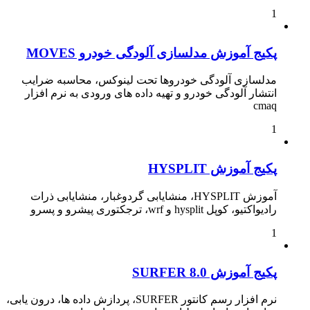
1
پکیج آموزش مدلسازی آلودگی خودرو MOVES
مدلسازی آلودگی خودروها تحت لینوکس، محاسبه ضرایب
انتشار آلودگی خودرو و تهیه داده های ورودی به نرم افزار
cmaq
1
پکیج آموزش HYSPLIT
آموزش HYSPLIT، منشایابی گردوغبار، منشایابی ذرات
رادیواکتیو، کوپل hysplit و wrf، ترجکتوری پیشرو و پسرو
1
پکیج آموزش SURFER 8.0
نرم افزار رسم کانتور SURFER، پردازش داده ها، درون یابی،