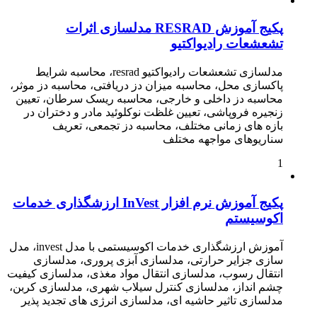
پکیج آموزش RESRAD مدلسازی اثرات
تشعشعات رادیواکتیو
مدلسازی تشعشعات رادیواکتیو resrad، محاسبه شرایط
پاکسازی محل، محاسبه میزان دز دریافتی، محاسبه دز موثر،
محاسبه دز داخلی و خارجی، محاسبه ریسک سرطان، تعیین
زنجیره فروپاشی، تعیین غلظت نوکلوئید مادر و دختران در
بازه های زمانی مختلف، محاسبه دز تجمعی، تعریف
سناریوهای مواجهه مختلف
1
پکیج آموزش نرم افزار InVest ارزشگذاری خدمات
اکوسیستم
آموزش ارزشگذاری خدمات اکوسیستمی با مدل invest، مدل
سازی جزایر حرارتی، مدلسازی آبزی پروری، مدلسازی
انتقال رسوب، مدلسازی انتقال مواد مغذی، مدلسازی کیفیت
چشم انداز، مدلسازی کنترل سیلاب شهری، مدلسازی کربن،
مدلسازی تاثیر حاشیه ای، مدلسازی انرژی های تجدید پذیر