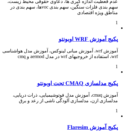
عدم قعطیت اندازه گیری ها، دعاوی حقوقی محیط زیست،
سهم بندی فلزات سنگین، سهم بندی vocها، سهم بندی در
مناطق ویژه اقتصادی
1
پکیج آموزش WRF اوبونتو
آموزش wrf، آموزش مبانی لینوکس، آموزش مدل هواشناسی
wrf، استفاده از خروجیهای wrf در مدل aermod و cmq
1
پکیج مدلسازی CMAQ تحت اوبونتو
آموزش cmaq، آموزش مدل فوتوشیمیایی، ذرات دریایی،
مدلسازی ازن، مدلسازی آلودگی ناشی از رعد و برق
1
پکیج آموزش Flaresim