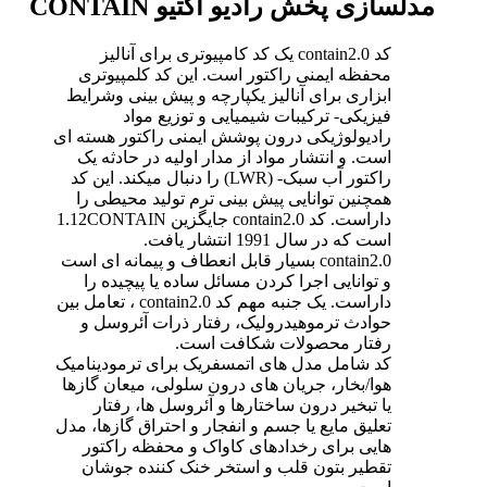
مدلسازی پخش رادیو اکتیو CONTAIN
کد contain2.0 یک کد کامپیوتری برای آنالیز
محفظه ایمنی راکتور است. این کد کلمپیوتری
ابزاری برای آنالیز یکپارچه و پیش بینی وشرایط
فیزیکی- ترکیبات شیمیایی و توزیع مواد
رادیولوژیکی درون پوشش ایمنی راکتور هسته ای
است. و انتشار مواد از مدار اولیه در حادثه یک
راکتور آب سبک- (LWR) را دنبال میکند. این کد
همچنین توانایی پیش بینی ترم تولید محیطی را
داراست. کد contain2.0 جایگزین 1.12CONTAIN
است که در سال 1991 انتشار یافت.
contain2.0 بسیار قابل انعطاف و پیمانه ای است
و توانایی اجرا کردن مسائل ساده یا پیچیده را
داراست. یک جنبه مهم کد contain2.0 ، تعامل بین
حوادث ترموهیدرولیک، رفتار ذرات آئروسل و
رفتار محصولات شکافت است.
کد شامل مدل های اتمسفریک برای ترمودینامیک
هوا/بخار، جریان های درون سلولی، میعان گازها
یا تبخیر درون ساختارها و آئروسل ها، رفتار
تعلیق مایع یا جسم و انفجار و احتراق گازها، مدل
هایی برای رخدادهای کاواک و محفظه راکتور
تقطیر بتون قلب و استخر خنک کننده جوشان