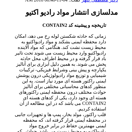
مدلسازی انتشار مواد رادیو اکتیو
تاریخچه و پیشینه کد CONTAIN2
زمانی که حادثه شکستن لوله رخ می دهد، امکان
دارد محفظه ایمنی بشکند و مواد رادیواکتیو به
محیط زیست نشت کند. هنگامی که مواد آلاینده
رادیواکتیو وارد محیط زیست می شوند تحت تاثیر
باد قرار گرفته و در محیط اطراف محل حادثه
پخش می شوند. به همین دلیل ابزاری برای آنالیز
یکپارچه و پیش بینی وشرایط فیزیکی- ترکیبات
شیمیایی و توزیع مواد رادیولوژیکی درون پوشش
ایمنی راکتور هسته ای مورد نیاز است. به این
منظور کدهای محاسباتی مختلفی برای آنالیز
حوادث مختلف درون محفظه ایمنی راکتورهای
هسته ای وجود دارد، یکی از کدهای هسته ای
CONTAIN2 می باشد که در این مطالعه از آن
استفاده کردیم.
قلب راکتور، مولد بخار، پمپ ها و تجهیزات جانبی
در محفظه ایمنی قرار گرفته اند، که محفظه
ایمنی مهمترین حفاظ در برابر خروج مواد
رادیواکتیو به محیط زیست می باشد. حوادثی که