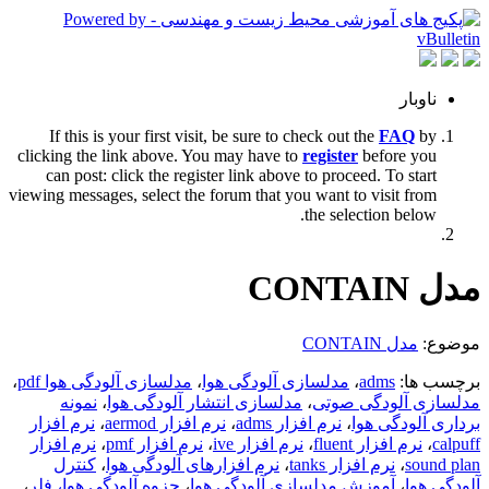
ناوبار
If this is your first visit, be sure to check out the
FAQ
by
clicking the link above. You may have to
register
before you
can post: click the register link above to proceed. To start
viewing messages, select the forum that you want to visit from
the selection below.
مدل CONTAIN
موضوع:
مدل CONTAIN
برچسب ها:
adms
،
مدلسازی آلودگی هوا
،
مدلسازی آلودگی هوا pdf
،
مدلسازی آلودگی صوتی
،
مدلسازی انتشار آلودگی هوا
،
نمونه
برداری آلودگی هوا
،
نرم افزار adms
،
نرم افزار aermod
،
نرم افزار
calpuff
،
نرم افزار fluent
،
نرم افزار ive
،
نرم افزار pmf
،
نرم افزار
sound plan
،
نرم افزار tanks
،
نرم افزارهای آلودگی هوا
،
کنترل
آلودگی هوا
،
آموزش مدلسازی آلودگی هوا
،
جزوه آلودگی هوا، فلر
،