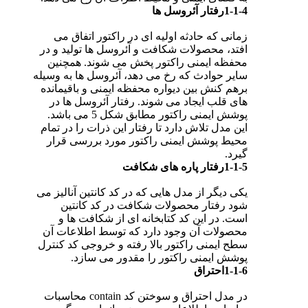
1-1-4رفتار آئروسل ها
زمانی که حادثه اولیه ای در راکتور اتفاق می
افتد، محصولات شکافت و آئروسل ها تولید و در
محفظه ایمنی راکتور پخش می شوند. همچنین
سایر حوادث که رخ می دهد، آئروسل ها به وسیله
برهم کنش بین دیواره محفظه ایمنی و باقیمانده
های قلب ایجاد می شوند. رفتار آئروسل ها در
پوشش ایمنی راکتور مطابق شکل 5 می باشد.
این مدل تلاش دارد تا رفتار این ذرات را در تمام
محیط پوشش ایمنی راکتور مورد بررسی قرار
گیرد.
1-1-5رفتار پاره های شکافت
یکی دیگر از مدل هایی که در کد کانتین آنالیز می
شود رفتار محصولات شکافت در کد کانتین
است. در این کد کتابخانه ای از شکافت ها و
محصولات آن وجود دارد که توسط اطلاعات آن
سطح ایمنی راکتور بالا رفته و خروجی کد کنترل
پوشش ایمنی راکتور را مقدور می سازد.
1-1-6احتراق
در مدل احتراق و سوختن کد contain محاسبات