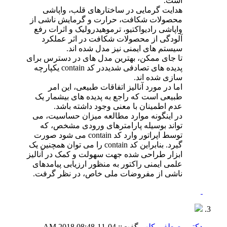
است.
هدایت گرمایی در ساختارهای قلب، واپاشی
محصولات شکافت، حرارت و گرمایش ناشی از
واپاشی رادیواکتیو، ترموهیدرولیک و اثرات رفع
آلودگی از محصولات شکافت در اثر عملکرد
سیستم های ایمنی نیز مدل شده اند.
تا جای ممکن، بهترین مدل های در دسترس برای
پدیده های تصادفی شدیددر کد contain یکپارچه
سازی شده اند.
اما در مورد آنالیز اتفاقات طبیعی، این امر
طبیعی است که راجع به پدیده های بیشمار یک
عدم اطمینان با معنی وجود داشته باشد.
در اینگونه موارد مطالعه میزان حساسیت، می
تواند بوسیله پارامترهای ورودی مشخص، که
توسط اپراتور وارد کد contain می شود صورت
گیرد. بنابراین کد contain را می توان همچنین یک
ابزار طراحی شده جهت سهولت و کمک در آنالیز
علمی ایمنی راکتور به منظور ارزیابی پیامدهای
ناشی از مفروضات ملی خاص، در نظر گرفت.
دکتر مصطفی کلهر
گفت::
04-11-2018
08:48 AM