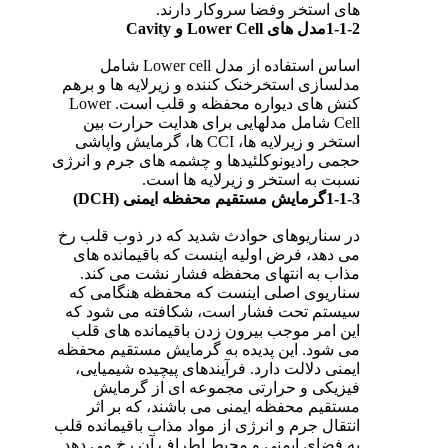
های استخر وفضا سروکار دارند.
1-1-2مدل های Lower Cell و Cavity
اساس استفاده از مدل Lower cell شامل
مدلسازی استخرخنک کننده و زیرلایه ها و برهم
کنش های دیواره محفظه و قلب است. Lower
Cell شامل مدلهایی برای هدایت حرارت بین
استخر و زیرلایه ها، CCI ها، گرمایش واپاشی
حجمی رادیونوکلئیدها و چشمه های جرم و انرژی
نسبت به استخر و زیرلایه ها است.
1-1-3گرمایش مستقیم محفظه ایمنی (DCH)
در سناریوهای حوادث شدید که در ذوب قلب رخ
می دهد، فرض اولیه اینست که باقیمانده های
مذاب به انتهای محفظه فشار نشت می کند.
سناریوی اصلی اینست که محفظه هنگامی که
سیستم تحت فشار است، شکافته می شود که
این امر موجب بیرون زدن باقیمانده های قلب
می شود. این پدیده به گرمایش مستقیم محفظه
ایمنی دلالت دارد. فرآیندهای پیچیده شیمیایی،
فیزیکی و حرارتی مجموعه ای از گرمایش
مستقیم محفظه ایمنی می باشند، که بر اثر
انتقال جرم و انرژی از مواد مذاب باقیمانده قلب
به فضای ایمنی و محیط اطراف آن رخ می دهد.