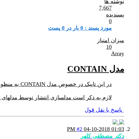
نوشته ها
7,667
پسندیده
0
مورد پسند : 0 بار در 0 پست
میزان امتیاز
10
Array
مدل CONTAIN
در این تاپیک در خصوص مدل CONTAIN به منظور محاسبه میزان نشر مواد رادیو اکتیو بحث خواهد شد.
لازم به ذکر است مدلسازی انتشار توسط مدلهای AERMOD و ADMS صورت گرفته اما میزان نشر در اثر حادثه توسط مد CONTAIN تخمین زده می شود.
پاسخ با نقل قول
#2
04-10-2018
01:03 PM
دکتر مصطفی کلهر