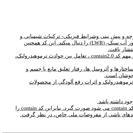
ز یکپارچه و پیش بینی وشرایط فیزیکی- ترکیبات شیمیایی و
توزیع مواد رادیولوژیکی درون پوشش ایمنی راکتور هسته ای است. و انتشار مواد از مدار اولیه در حادثه یک راکتور آب سبک- (LWR) را دنبال میکند. این کد همچنین
contain2.0 بسیار قابل انعطاف و پیمانه ای است و توانایی اجرا کردن مسائل ساده یا پیچیده را داراست. یک جنبه مهم کد contain2.0 ، تعامل بین حوادث ترموهیدرولیک،
ختارها و آئروسل ها، رفتار تعلیق مایع یا جسم و
 جوشان است.
رموهیدرولیک و اثرات رفع آلودگی از محصولات
جود داشته باشد.
در اینگونه موارد مطالعه میزان حساسیت، می تواند بوسیله پارامترهای ورودی مشخص، که توسط اپراتور وارد کد contain می شود صورت گیرد. بنابراین کد contain را
یامدهای ناشی از مفروضات ملی خاص، در نظر گرفت.