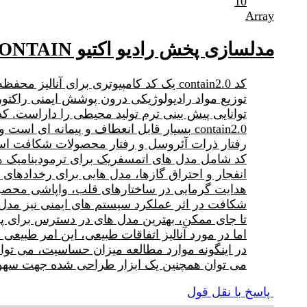
10
Array
مدلسازی پخش رادیو اکتیو CONTAIN
کد contain2.0 یک کد کامپیوتری برای آن
توانایی پیش بینی ترم تولید محیطی را داراست. کد contain2.0 جایگزین 1.12CONTAIN است که در سال 1991 انتشار یاف
رفتار ذرات آئروسل و رفتار محصولات شکافت ا
کد شامل مدل های اتمسفریک برای ترمودینامیک هوا/
انفجار و احتراق گازها، مدل هایی برای رخدادها
هدایت گرمایی در ساختارهای قلب، واپاشی محصول
شکافت در اثر عملکرد سیستم های ایمنی نیز مدل 
تا جای ممکن، بهترین مدل های در دسترس برای پدیده های تصادفی شدی
اما در مورد آنالیز اتفاقات طبیعی، این امر طبیعی
می توان همچنین یک ابزار طراحی شده جهت سهولت
پاسخ با نقل قول