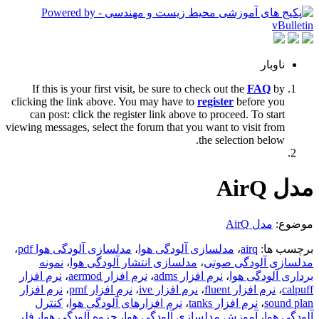
ناوبار
If this is your first visit, be sure to check out the
FAQ
by
clicking the link above. You may have to
register
before you
can post: click the register link above to proceed. To start
viewing messages, select the forum that you want to visit from
the selection below.
مدل AirQ
موضوع:
مدل AirQ
برچسب ها:
airq
،
مدلسازی آلودگی هوا
،
مدلسازی آلودگی هوا pdf
،
مدلسازی آلودگی صوتی
،
مدلسازی انتشار آلودگی هوا
،
نمونه
برداری آلودگی هوا
،
نرم افزار adms
،
نرم افزار aermod
،
نرم افزار
calpuff
،
نرم افزار fluent
،
نرم افزار ive
،
نرم افزار pmf
،
نرم افزار
sound plan
،
نرم افزار tanks
،
نرم افزارهای آلودگی هوا
،
کنترل
آلودگی هوا
،
آموزش مدلسازی آلودگی هوا
،
جزوه آلودگی هوا، فلر