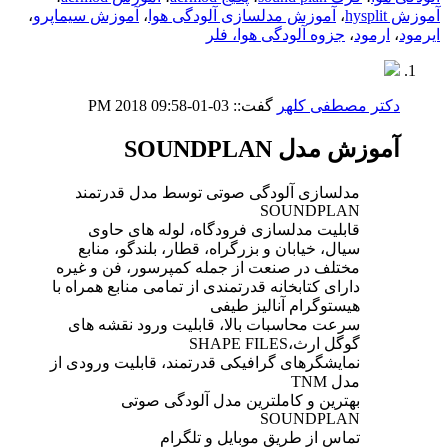
آموزش hysplit
،
آموزش مدلسازی آلودگی هوا
،
آموزش سیماپرو
،
ایرمود
،
ارمود
،
جزوه آلودگی هوا، فلر
دکتر مصطفی کلهر
گفت::
03-01-2018
09:58 PM
آموزش مدل SOUNDPLAN
مدلسازی آلودگی صوتی توسط مدل قدرتمند
SOUNDPLAN
قابلیت مدلسازی فرودگاه، لوله های حاوی
سیال، خیابان و بزرگراه، قطار، بلندگو، منابع
مختلف در صنعت از جمله کمپرسور، فن و غیره
دارای کتابخانه قدرتمندی از تمامی منابع همراه با
هیستوگرام آنالیز طیفی
سرعت محاسبات بالا، قابلیت ورود نقشه های
گوگل ارث،SHAPE FILES
نمایشگرهای گرافیکی قدرتمند، قابلیت ورودی از
مدل TNM
بهترین و کاملترین مدل آلودگی صوتی
SOUNDPLAN
تماس از طریق موبایل و تلگرام