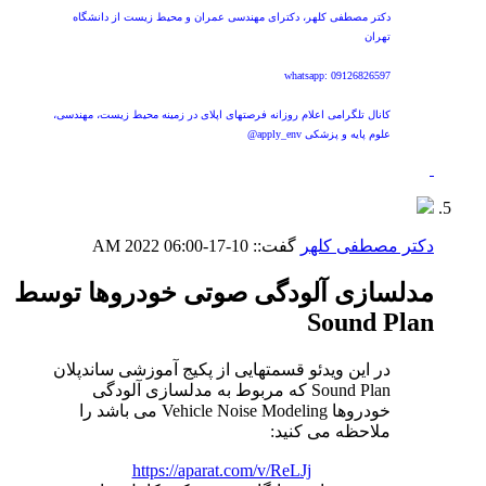
دکتر مصطفی کلهر، دکترای مهندسی عمران و محیط زیست از دانشگاه
تهران
whatsapp: 09126826597
کانال تلگرامی اعلام روزانه فرصتهای اپلای در زمینه محیط زیست، مهندسی،
علوم پایه و پزشکی apply_env@
دکتر مصطفی کلهر
گفت::
10-17-2022
06:00 AM
مدلسازی آلودگی صوتی خودروها توسط
Sound Plan
در این ویدئو قسمتهایی از پکیج آموزشی ساندپلان
Sound Plan که مربوط به مدلسازی آلودگی
خودروها Vehicle Noise Modeling می باشد را
ملاحظه می کنید:
https://aparat.com/v/ReLJj