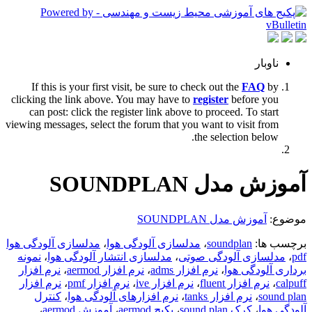
ناوبار
If this is your first visit, be sure to check out the
FAQ
by
clicking the link above. You may have to
register
before you
can post: click the register link above to proceed. To start
viewing messages, select the forum that you want to visit from
the selection below.
آموزش مدل SOUNDPLAN
موضوع:
آموزش مدل SOUNDPLAN
برچسب ها:
soundplan
،
مدلسازی آلودگی هوا
،
مدلسازی آلودگی هوا
pdf
،
مدلسازی آلودگی صوتی
،
مدلسازی انتشار آلودگی هوا
،
نمونه
برداری آلودگی هوا
،
نرم افزار adms
،
نرم افزار aermod
،
نرم افزار
calpuff
،
نرم افزار fluent
،
نرم افزار ive
،
نرم افزار pmf
،
نرم افزار
sound plan
،
نرم افزار tanks
،
نرم افزارهای آلودگی هوا
،
کنترل
آلودگی هوا
،
کرک sound plan
،
پکیج aermod
،
آموزش aermod
،