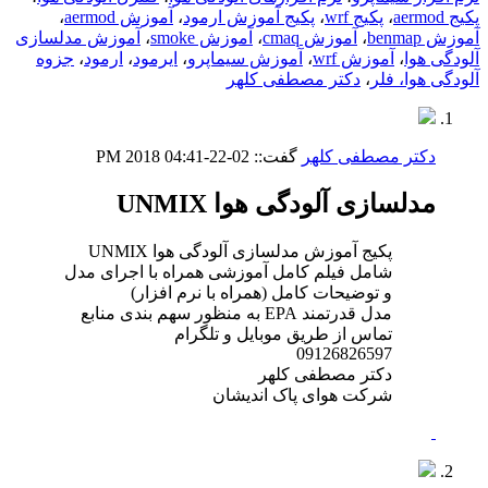
پکیج aermod
،
پکیج wrf
،
پکیج آموزش ارمود
،
آموزش aermod
،
آموزش benmap
،
آموزش cmaq
،
آموزش smoke
،
آموزش مدلسازی
آلودگی هوا
،
آموزش wrf
،
آموزش سیماپرو
،
ایرمود
،
ارمود
،
جزوه
آلودگی هوا، فلر
،
دکتر مصطفی کلهر
دکتر مصطفی کلهر
گفت::
02-22-2018
04:41 PM
مدلسازی آلودگی هوا UNMIX
پکیج آموزش مدلسازی آلودگی هوا UNMIX
شامل فیلم کامل آموزشی همراه با اجرای مدل
و توضیحات کامل (همراه با نرم افزار)
مدل قدرتمند EPA به منظور سهم بندی منابع
تماس از طریق موبایل و تلگرام
09126826597
دکتر مصطفی کلهر
شرکت هوای پاک اندیشان