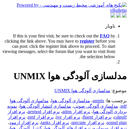
ناوبار
If this is your first visit, be sure to check out the
FAQ
by
clicking the link above. You may have to
register
before you
can post: click the register link above to proceed. To start
viewing messages, select the forum that you want to visit from
the selection below.
مدلسازی آلودگی هوا UNMIX
موضوع:
مدلسازی آلودگی هوا UNMIX
برچسب ها:
unmix
،
مدلسازی آلودگی هوا
،
مدلسازی آلودگی هوا
pdf
،
مدلسازی آلودگی صوتی
،
مدلسازی انتشار آلودگی هوا
،
نمونه
برداری آلودگی هوا
،
نرم افزار adms
،
نرم افزار aermod
،
نرم افزار
calpuff
،
نرم افزار fluent
،
نرم افزار ive
،
نرم افزار pmf
،
نرم افزار
sound plan
،
نرم افزار speciate
،
نرم افزار tanks
،
نرم افزار ارمود
،
نرم افزار سیماپرو
،
نرم افزارهای آلودگی هوا
،
کنترل آلودگی هوا
،