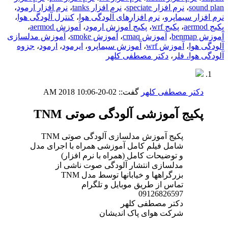
sound plan
،
نرم افزار speciate
،
نرم افزار tanks
،
نرم افزار ارمود
،
نرم افزار سیماپرو
،
نرم افزارهای آلودگی هوا
،
کنترل آلودگی هوا
،
پکیج aermod
،
پکیج wrf
،
پکیج آموزش ارمود
،
آموزش aermod
،
آموزش benmap
،
آموزش cmaq
،
آموزش smoke
،
آموزش مدلسازی
آلودگی هوا
،
آموزش wrf
،
آموزش سیماپرو
،
ایرمود
،
ارمود
،
جزوه
آلودگی هوا، فلر
،
دکتر مصطفی کلهر
دکتر مصطفی کلهر
گفت::
02-20-2018
10:06 AM
پکیج آموزشی آلودگی صوتی TNM
پکیج آموزش مدلسازی آلودگی صوتی TNM
شامل فیلم کامل آموزشی همراه با اجرای مدل
و توضیحات کامل (همراه با نرم افزار)
مدلسازی انتشار آلودگی صوت ناشی از
بزرگراهها و خیابانها توسط مدل TNM
تماس از طریق موبایل و تلگرام
09126826597
دکتر مصطفی کلهر
شرکت هوای پاک اندیشان