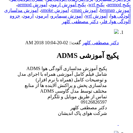
پکیج aermod
،
پکیج wrf
،
پکیج آموزش ارمود
،
آموزش aermod
،
آموزش benmap
،
آموزش cmaq
،
آموزش smoke
،
آموزش مدلسازی
آلودگی هوا
،
آموزش wrf
،
آموزش سیماپرو
،
ایرمود
،
ارمود
،
جزوه
آلودگی هوا، فلر
،
دکتر مصطفی کلهر
دکتر مصطفی کلهر
گفت::
02-20-2018
10:04 AM
پکیج آموزشی ADMS
پکیج آموزش مدلسازی آلودگی هوا ADMS
شامل فیلم کامل آموزشی همراه با اجرای مدل
و توضیحات کامل (همراه با نرم افزار)
مدلسازی پخش و پراکنش آلاینده ها از منابع
مختلف توسط مدل گاوسی ADMS
تماس از طریق موبایل و تلگرام
09126826597
دکتر مصطفی کلهر
شرکت هوای پاک اندیشان