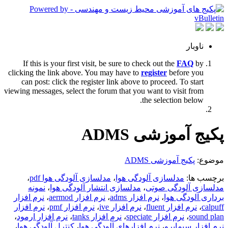
ناوبار
If this is your first visit, be sure to check out the
FAQ
by
clicking the link above. You may have to
register
before you
can post: click the register link above to proceed. To start
viewing messages, select the forum that you want to visit from
the selection below.
پکیج آموزشی ADMS
موضوع:
پکیج آموزشی ADMS
برچسب ها:
مدلسازی آلودگی هوا
،
مدلسازی آلودگی هوا pdf
،
مدلسازی آلودگی صوتی
،
مدلسازی انتشار آلودگی هوا
،
نمونه
برداری آلودگی هوا
،
نرم افزار adms
،
نرم افزار aermod
،
نرم افزار
calpuff
،
نرم افزار fluent
،
نرم افزار ive
،
نرم افزار pmf
،
نرم افزار
sound plan
،
نرم افزار speciate
،
نرم افزار tanks
،
نرم افزار ارمود
،
نرم افزار سیماپرو
،
نرم افزارهای آلودگی هوا
،
کنترل آلودگی هوا
،