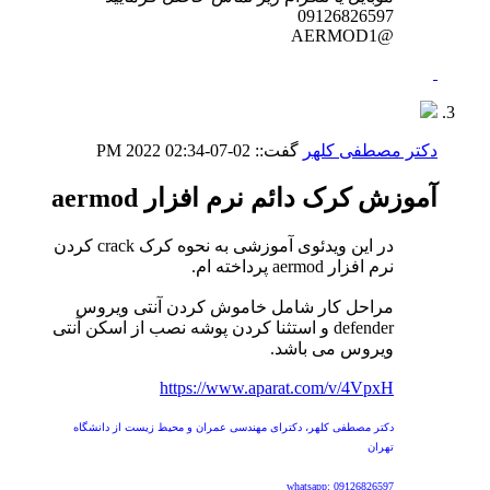
09126826597
@AERMOD1
دکتر مصطفی کلهر
گفت::
02-07-2022
02:34 PM
آموزش کرک دائم نرم افزار aermod
در این ویدئوی آموزشی به نحوه کرک crack کردن
نرم افزار aermod پرداخته ام.
مراحل کار شامل خاموش کردن آنتی ویروس
defender و استثنا کردن پوشه نصب از اسکن آنتی
ویروس می باشد.
https://www.aparat.com/v/4VpxH
دکتر مصطفی کلهر، دکترای مهندسی عمران و محیط زیست از دانشگاه
تهران
whatsapp: 09126826597