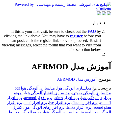
ناوبار
If this is your first visit, be sure to check out the
FAQ
by
clicking the link above. You may have to
register
before you
can post: click the register link above to proceed. To start
viewing messages, select the forum that you want to visit from
the selection below.
آموزش مدل AERMOD
موضوع:
آموزش مدل AERMOD
برچسب ها:
مدلسازی آلودگی هوا
،
مدلسازی آلودگی هوا pdf
،
مدلسازی آلودگی صوتی
،
مدلسازی انتشار آلودگی هوا
،
نمونه
برداری آلودگی هوا
،
نرم افزار adms
،
نرم افزار aermod
،
نرم افزار
calpuff
،
نرم افزار fluent
،
نرم افزار ive
،
نرم افزار pmf
،
نرم افزار
sound plan
،
نرم افزار tanks
،
نرم افزارهای آلودگی هوا
،
کنترل
آلودگی هوا
،
آموزش مدلسازی آلودگی هوا
،
جزوه آلودگی هوا، فلر