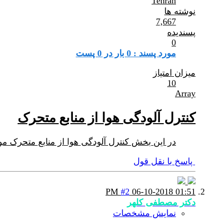
Tehran
نوشته ها
7,667
پسندیده
0
مورد پسند : 0 بار در 0 پست
میزان امتیاز
10
Array
کنترل آلودگی هوا از منابع متحرک
در این بخش کنترل آلودگی هوا از منابع متحرک م
پاسخ با نقل قول
#2
06-10-2018
01:51 PM
دکتر مصطفی کلهر
نمایش مشخصات