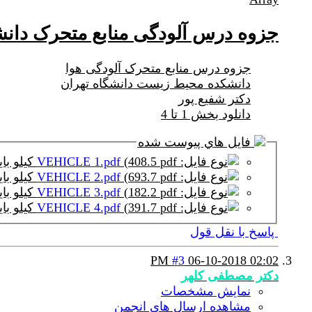
جزوه درس آلودگی منابع متحرک دانشگاه
جزوه درس منابع متحرک آلودگی هوا
دانشکده محیط زیست دانشگاه تهران
دکتر شفیع پور
دانلود بخش 1 تا 4
فايل هاي پيوست شده
(408.5 کیلو بایت, 0 نمايش)
VEHICLE 1.pdf
(693.7 کیلو بایت, 0 نمايش)
VEHICLE 2.pdf
(182.2 کیلو بایت, 0 نمايش)
VEHICLE 3.pdf
(391.7 کیلو بایت, 0 نمايش)
VEHICLE 4.pdf
پاسخ با نقل قول
#3
06-10-2018
02:02 PM
دکتر مصطفی کلهر
نمایش مشخصات
مشاهده ارسال های انجمن