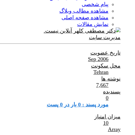
پیام شخصی
مشاهده مطالب وبلاگ
مشاهده صفحه اصلی
نمایش مقالات
مدیریت سایت
تاریخ عضویت
Sep 2006
محل سکونت
Tehran
نوشته ها
7,667
پسندیده
0
مورد پسند : 0 بار در 0 پست
میزان امتیاز
10
Array