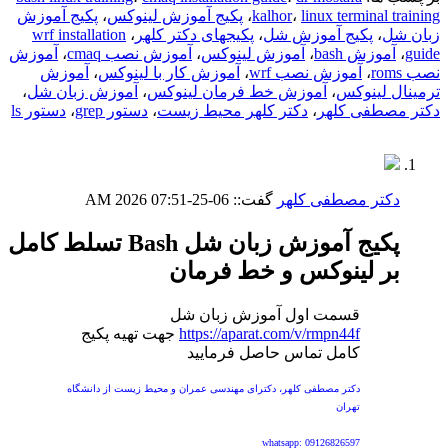
linux terminal training
،
kalhor
،
پکیج آموزش لینوکس
،
پکیج آموزش
زبان شل
،
پکیج آموزش شل
،
پکیجهای دکتر کلهر
،
wrf installation
guide
،
آموزش bash
،
آموزش لینوکس
،
آموزش نصب cmaq
،
آموزش
نصب roms
،
آموزش نصب wrf
،
آموزش کار با لینوکس
،
آموزش
ترمینال لینوکس
،
آموزش خط فرمان لینوکس
،
آموزش زبان شل
،
دکتر مصطفی کلهر
،
دکتر کلهر محیط زیست
،
دستور grep
،
دستور ls
دکتر مصطفی کلهر
گفت::
06-25-2026
07:51 AM
پکیج آموزش زبان شل Bash تسلط کامل
بر لینوکس و خط فرمان
قسمت اول آموزش زبان شل
https://aparat.com/v/rmpn44f
جهت تهیه پکیج
کامل تماس حاصل فرمایید
دکتر مصطفی کلهر، دکترای مهندسی عمران و محیط زیست از دانشگاه
تهران
whatsapp: 09126826597