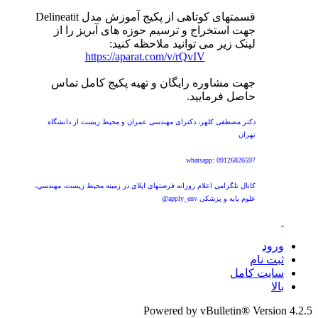
قسمتهای کوتاهی از پکیج آموزش مدل Delineatit
جهت استخراج و ترسیم حوزه های آبریز را از
لینک زیر می توانید ملاحظه کنید:
https://aparat.com/v/rQvIV
جهت مشاوره رایگان و تهیه پکیج کامل تماس
حاصل فرمایید.
دکتر مصطفی کلهر، دکترای مهندسی عمران و محیط زیست از دانشگاه
تهران
whatsapp: 09126826597
کانال تلگرامی اعلام روزانه فرصتهای اپلای در زمینه محیط زیست، مهندسی،
علوم پایه و پزشکی apply_env@
ورود
ثبت نام
سایت کامل
بالا
Powered by vBulletin® Version 4.2.5