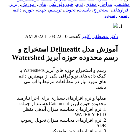
مختلفی
،
مراحل
،
مغذی
،
نرم
،
هیدرولوژیکی
،
های
،
آموزش
،
آبریز
،
افزارهای
،
استخراج
،
بایست
،
تحویل
،
ترسیم
،
جهت
،
حوزه
،
داده
،
رسم
،
رسوب
دکتر مصطفی کلهر
گفت::
10-22-2022
11:03 AM
آموزش مدل Delineatit استخراج و
رسم محدوده حوزه آبریز Watershed
رسم و استخراج حوزه های آبریز Watersheds با
کمک داده های توپوگرافی یکی از مهمترین داده
های مورد نیاز در مطالعات مرتبط با آب می
باشد.
مدلها و نرم افزارهای بسیاری برای اجرا نیازمند
محدوده حوزه آبریز Catchment هستند از جمله:
1. نرم افزارهای محاسبه میزان آبدهی منظر
WATER YIELD
2. نرم افزارهای محاسبه میزان تحویل رسوب
SDR
3. نرم افزارهای هیدرولوژیکی