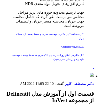
4.نرم افزارهای تحویل مواد مغذی NDR
جهت ترسیم محدوده حوزه های آبریز مراحل
مختلفی می بایست طی گردد که شامل محاسبه
جهت جریان، محاسبه مسیر جریان و تنظیمات
مربوطه است.
دکتر مصطفی کلهر، دکترای مهندسی عمران و محیط زیست از دانشگاه
تهران
whatsapp: 09126826597
کانال تلگرامی اعلام روزانه فرصتهای اپلای در زمینه محیط زیست، مهندسی،
علوم پایه و پزشکی apply_env@
دکتر مصطفی کلهر
گفت::
10-22-2022
11:05 AM
قسمت اول از آموزش مدل Delineatit
از مجموعه InVest