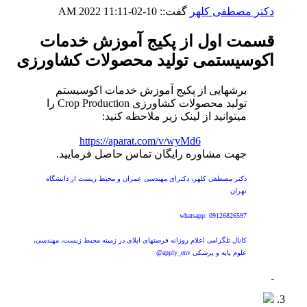
دکتر مصطفی کلهر
گفت::
10-02-2022
11:11 AM
قسمت اول از پکیج آموزش خدمات
اکوسیستمی تولید محصولات کشاورزی
برشهایی از پکیج آموزش خدمات اکوسیستم
تولید محصولات کشاورزی Crop Production را
میتوانید از لینک زیر ملاحظه کنید:
https://aparat.com/v/wyMd6
جهت مشاوره رایگان تماس حاصل فرمایید.
دکتر مصطفی کلهر، دکترای مهندسی عمران و محیط زیست از دانشگاه
تهران
whatsapp: 09126826597
کانال تلگرامی اعلام روزانه فرصتهای اپلای در زمینه محیط زیست، مهندسی،
علوم پایه و پزشکی apply_env@