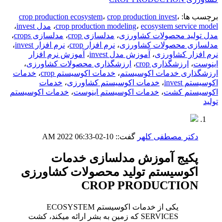
برچسب ها:
،
crop production invest
،
crop production ecosystem
ecosystem service model
،
crop production modeling
،
مدل invest
،
مدل تولید محصولات کشاورزی
،
مدلسازی crop
،
مدلسازی crops
،
مدلسازی محصولات کشاورزی
،
نرم افزار crop
،
نرم افزار invest
،
نرم افزار کشاورزی
،
آموزش مدل invest
،
آموزش نرم افزار
اینوست
،
ارزشگذاری crop
،
ارزشگذاری محصولات کشاورزی
،
ارزشگذاری خدمات اکوسیستم
،
خدمات اکوسیستم crop
،
خدمات
اکوسیستم invest
،
خدمات اکوسیستم کشاورزی
،
خدمات
اکوسیستم کشت
،
خدمات اکوسیستم اینوست
،
خدمات اکوسیستم
تولید
دکتر مصطفی کلهر
گفت::
10-02-2022
06:33 AM
پکیج آموزش مدلسازی خدمات
اکوسیستم تولید محصولات کشاورزی
CROP PRODUCTION
یکی از خدمات اکوسیستم ECOSYSTEM
SERVICES که زمین به بشر ارائه میکند، کشت