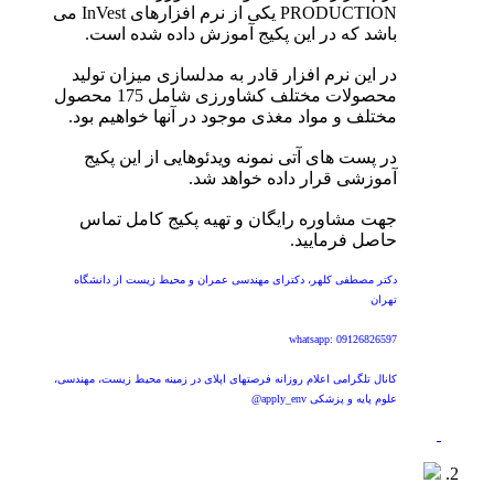
PRODUCTION یکی از نرم افزارهای InVest می
باشد که در این پکیج آموزش داده شده است.
در این نرم افزار قادر به مدلسازی میزان تولید
محصولات مختلف کشاورزی شامل 175 محصول
مختلف و مواد مغذی موجود در آنها خواهیم بود.
در پست های آتی نمونه ویدئوهایی از این پکیج
آموزشی قرار داده خواهد شد.
جهت مشاوره رایگان و تهیه پکیج کامل تماس
حاصل فرمایید.
دکتر مصطفی کلهر، دکترای مهندسی عمران و محیط زیست از دانشگاه
تهران
whatsapp: 09126826597
کانال تلگرامی اعلام روزانه فرصتهای اپلای در زمینه محیط زیست، مهندسی،
علوم پایه و پزشکی apply_env@