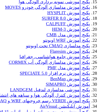
پکیج آموزشی نمونه برداری آلودگی هوا
پکیج آموزش مدلسازی آلودگی خودرو MOVES
پکیج آموزش HYSPLIT
پکیج آموزش SURFER 8.0
پکیج آموزش CALPUFF
پکیج آموزش HEM-3
پکیج آموزش مدل CMB
پکیج آموزش WRF اوبونتو
پکیج مدلسازی CMAQ تحت اوبونتو
پکیج آموزش Flaresim
پکیج آموزش جامع هواشناسی، جغرافیا
پکیج آموزش مدلسازی آلودگی آب CORMIX
پکیج آموزش مدل PMF
پکیج آموزش نرم افزار SPECIATE 5.0
پکیج آموزش BenMap
پکیج آموزش SIMAPRO
پکیج آموزشی مدلسازی لندفیل LANDGEM
پکیج آموزش کنترل آلودگی هوا و سیاهه های انتشا
پکیج آموزش VERDI رسم خروجیهای WRF و CMAQ
آموزش اپلیکیشن AirVisual
پکیج آموزش مدیریت پسماند، ارزیابی اثرات WARM 15