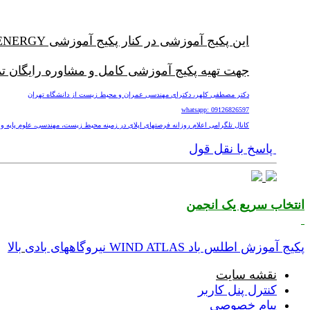
این پکیج آموزشی در کنار پکیج آموزشی WIND ENERGY به طور کامل شما را با مبانی نیروگاههای بادی آشنا خواهد کرد.
جهت تهیه پکیج آموزشی کامل و مشاوره رایگان ت
دکتر مصطفی کلهر، دکترای مهندسی عمران و محیط زیست از دانشگاه تهران
whatsapp: 09126826597
کانال تلگرامی اعلام روزانه فرصتهای اپلای در زمینه محیط زیست، مهندسی، علوم پایه و پزشکی nv
پاسخ با نقل قول
انتخاب سریع یک انجمن
پکیج آموزش اطلس باد WIND ATLAS نیروگاههای بادی
بالا
نقشه سایت
کنترل پنل کاربر
پیام خصوصی