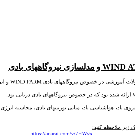
یروگاههای بادی WIND FARM و انرژی تجدیدپذیر باد می باشد.
یروی باد، هواشناسی باد، مبانی توربینهای بادی، محاسبه انرژی
ک زیر ملاحظه کنید:
https://aparat.com/v/7HWgx