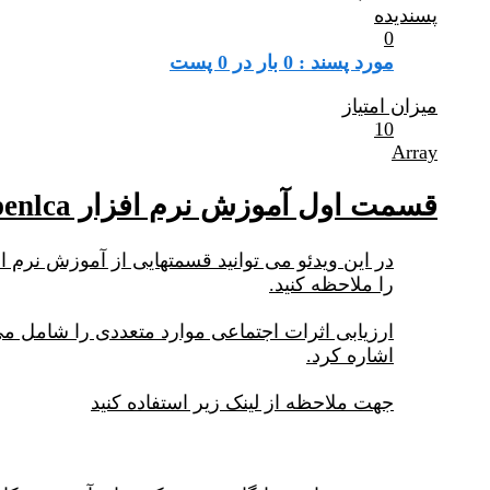
پسندیده
0
مورد پسند : 0 بار در 0 پست
میزان امتیاز
10
Array
قسمت اول آموزش نرم افزار openlca و ارزیابی اثرات اجتماعی با دیتابیس psilca
را ملاحظه کنید.
ارزیابی اثرات اجتماعی موارد متعددی را شامل می
اشاره کرد.
جهت ملاحظه از لینک زیر استفاده کنید