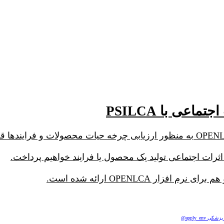
apply_e@