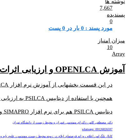
نوشته ها
7,667
پسندیده
0
مورد پسند : 0 بار در 0 پست
میزان امتیاز
10
Array
آموزش OPENLCA و ارزیابی اثرات اجتماعی با PSILCA
در این قسمت بخشهایی از آموزش نرم افزار OPENLCA به منظور ارزیابی چرخه حیات محصولات و فرایندها قرار داده خواهد شد.
همچنین با استفاده از دیتابیس PSILCA به ارزیابی اثرات اجتماعی تولید یک محصول یا فرایند خواهیم پرداخت.
دیتابیس PSILCA هم برای نرم افزار SIMAPRO و هم برای نرم افزار OPENLCA ارائه شده است.
دکتر مصطفی کلهر، دکترای مهندسی عمران و محیط زیست از دانشگاه تهران
whatsapp: 09126826597
کانال تلگرامی اعلام روزانه فرصتهای اپلای در زمینه محیط زیست، مهندسی، علوم پایه و پزشکی nv