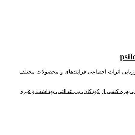
نید قسمتهایی از آموزش نرم افزار OPENLCA و نحوه کار با دیتابیس سیلکا PSILCA جهت ارزیابی اثرات اجتماعی فرایندهای و محصولات مختلف
ن، بهره کشی از کودکان، بی عدالتی، بهداشت و غیره