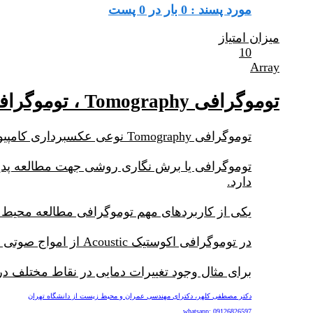
مورد پسند : 0 بار در 0 پست
میزان امتیاز
10
Array
توموگرافی Tomography ، توموگرافی آکوستیک Acoustic Tomography
توموگرافی Tomography نوعی عکسبرداری کامپیوتری می باشد که شباهت زیادی با سی تی اسکن دارد.
توموگرافی یا برش نگاری روشی جهت مطالعه پدی
دارد.
یکی از کاربردهای مهم توموگرافی مطالعه محیط زی
در توموگرافی اکوستیک Acoustic از امواج صوتی جهت تصویربرداری و برش نگاری استفاده می گردد.
برای مثال وجود تغییرات دمایی در نقاط مختلف د
دکتر مصطفی کلهر، دکترای مهندسی عمران و محیط زیست از دانشگاه تهران
whatsapp: 09126826597