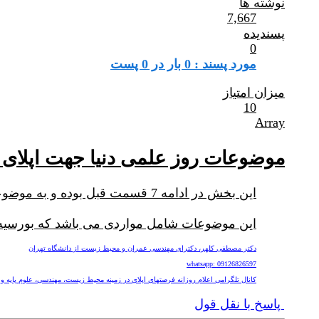
نوشته ها
7,667
پسندیده
0
مورد پسند : 0 بار در 0 پست
میزان امتیاز
10
Array
موضوعات روز علمی دنیا جهت اپلای و 
این بخش در ادامه 7 قسمت قبل بوده و به موضوعات علمی روز دنیا که در دانشگاههای معتبر دنبال می گردد می پردازد.
این موضوعات شامل مواردی می باشد که بورسیه تح
دکتر مصطفی کلهر، دکترای مهندسی عمران و محیط زیست از دانشگاه تهران
whatsapp: 09126826597
کانال تلگرامی اعلام روزانه فرصتهای اپلای در زمینه محیط زیست، مهندسی، علوم پایه و پزشکی nv
پاسخ با نقل قول