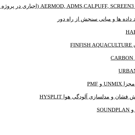

🔹منشایابی آلودگی هوا، گرد و غبار