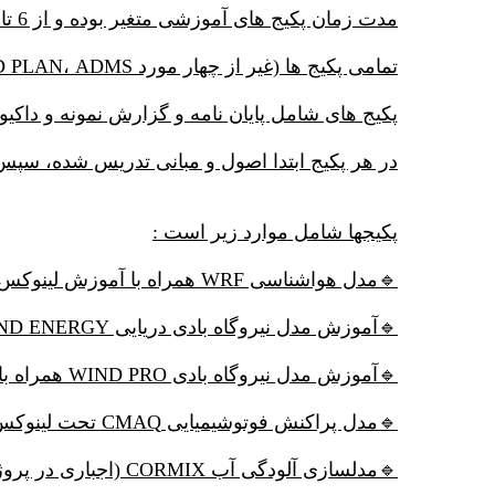
مدت زمان پکیج های آموزشی متغیر بوده و از 6 تا 20 ساعت می باشد.
تمامی پکیج ها (غیر از چهار مورد CALPUFF، SOUND PLAN، ADMS و WINDPRO) دارای نرم افزار رایگان همراه با پکیج می باشند.
پکیج های شامل پایان نامه و گزارش نمونه و داکیو
در هر پکیج ابتدا اصول و مبانی تدریس شده، سپ
پکیجها شامل موارد زیر است :
🔹مدل هواشناسی WRF همراه با آموزش لینوکس
🔹آموزش مدل نیروگاه بادی دریایی WIND ENERGY
🔹آموزش مدل نیروگاه بادی WIND PRO همراه با کرک نرم*افزار
🔹مدل پراکنش فوتوشیمیایی CMAQ تحت لینوکس
🔹مدلسازی آلودگی آب CORMIX (اجباری در پروژه های EIA)