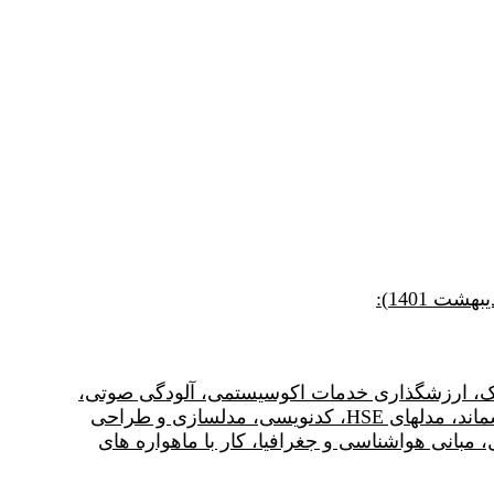
 1401):
، آلودگی خاک، ارزشگذاری خدمات اکوسیستمی، آلودگی صوتی،
مدلهای هواشناسی لینوکسی، ارزیابی ریسک محیط زیست، تحلیل سلسله مراتبی، مدلسازی لندفیل، مدیریت پسماند، مدلهای HSE، کدنویسی، مدلسازی و طراحی
مبانی هواشناسی و جغرافیا، کار با ماهواره های