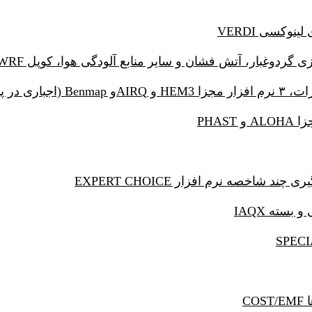
🔹نرم*افزار
🔹ارزیابی 
🔹مدلساز
