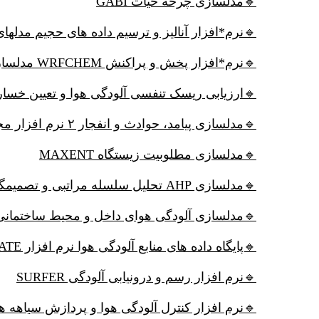
🔹مدلسازی چرخه حیات GABI
 آنالیز و ترسیم داده های حجیم مدلهای لینوکسی VERDI
🔹نرم*افزار پخش و پراکنش WRFCHEM مدلسازی گردوغبار، آتش فشان و سایر منابع آلودگی هوا، کوپل WRF و CHEM، تحت لینوکس
ریسک تنفسی آلودگی هوا و تعیین خسارات، ۳ نرم افزار مجزا HEM3 و AIRQو Benmap (اجباری در پیوست سلامت HIA)
🔹مدلسازی پیامد، حوادث و انفجار ۲ نرم افزار مجزا ALOHA و PHAST
🔹مدلسازی مطلوبیت زیستگاه MAXENT
🔹مدلسازی AHP تحلیل سلسله مراتبی و تصمیمگیری چند شاخصه نرم افزار EXPERT CHOICE
ی آلودگی هوای داخل و محیط ساختمانی و بسته IAQX
🔹پایگاه داده های منابع آلودگی هوا نرم افزار SPECIATE
🔹نرم افزار رسم و درونیابی آلودگی SURFER
نرم افزار کنترل آلودگی هوا و پردازش سیاهه ها COST/EMF