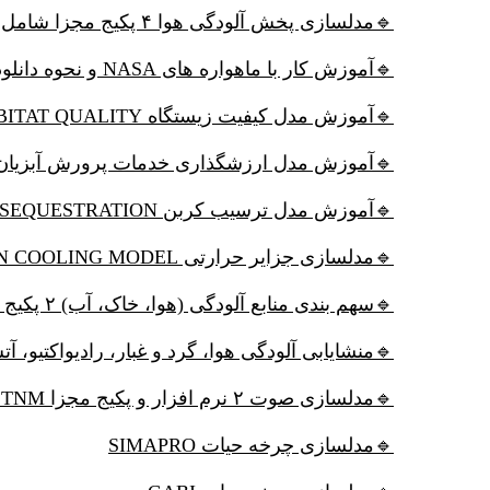
🔹مدلسازی پخش آلودگی هوا ۴ پکیج مجزا شامل AERMOD, ADMS,CALPUFF, SCREEN3 (اجباری در پروژه های EIA)
🔹آموزش کار با ماهواره های NASA و نحوه دانلود داده ها و مبانی سنجش از راه دور
🔹آموزش مدل کیفیت زیستگاه HABITAT QUALITY
آموزش مدل ارزشگذاری خدمات پرورش آبزیان FINFISH AQUACULTURE
🔹آموزش مدل ترسیب کربن CARBON SEQUESTRATION
🔹مدلسازی جزایر حرارتی URBAN COOLING MODEL
🔹سهم بندی منابع آلودگی (هوا، خاک، آب) ۲ پکیج مجزا UNMIX و PMF
، رادیواکتیو، آتش فشان و مدلسازی آلودگی هوا HYSPLIT
🔹مدلسازی صوت ۲ نرم افزار و پکیج مجزا TNM و SOUNDPLAN
🔹مدلسازی چرخه حیات SIMAPRO