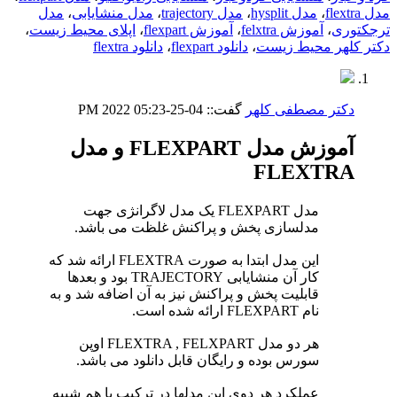
مدل flextra
،
مدل hysplit
،
مدل trajectory
،
مدل منشایابی
،
مدل
ترجکتوری
،
آموزش felxtra
،
آموزش flexpart
،
اپلای محیط زیست
،
دکتر کلهر محیط زیست
،
دانلود flexpart
،
دانلود flextra
دکتر مصطفی کلهر
گفت::
04-25-2022
05:23 PM
آموزش مدل FLEXPART و مدل
FLEXTRA
مدل FLEXPART یک مدل لاگرانژی جهت
مدلسازی پخش و پراکنش غلظت می باشد.
این مدل ابتدا به صورت FLEXTRA ارائه شد که
کار آن منشایابی TRAJECTORY بود و بعدها
قابلیت پخش و پراکنش نیز به آن اضافه شد و به
نام FLEXPART ارائه شده است.
هر دو مدل FLEXTRA , FELXPART اوپن
سورس بوده و رایگان قابل دانلود می باشد.
عملکرد هر دوی این مدلها در ترکیب با هم شبیه