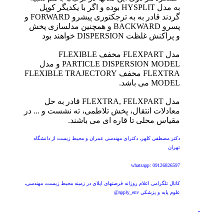
به مدل HYSPLIT بوده و اگر با یکدیگر کوپل
گردند قادر به به ترجکتوری پیشرو FORWARD و
پسرو BACKWARD و همچنین مدلسازی پخش
و پراکنش غلظت DISPERSION خواهند بود
مدل FLEXPART مخفف FLEXIBLE
PARTICLE DISPERSION MODEL و مدل
FLEXTRA مخفف FLEXIBLE TRAJECTORY
MODEL می باشد.
مدل FLEXTRA, FELXPART قادر به حل
معادلات انتقال، پخش تلاطمی، ته نشست و ... در
مقیاس محلی تا قاره ای می باشند.
دکتر مصطفی کلهر، دکترای مهندسی عمران و محیط زیست از دانشگاه
تهران
whatsapp: 09126826597
کانال تلگرامی اعلام روزانه فرصتهای اپلای در زمینه محیط زیست، مهندسی،
علوم پایه و پزشکی apply_env@