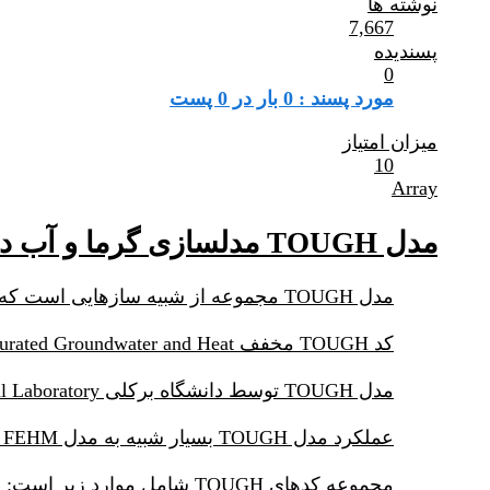
نوشته ها
7,667
پسندیده
0
مورد پسند : 0 بار در 0 پست
میزان امتیاز
10
Array
مدل TOUGH مدلسازی گرما و آب در محیطهای زیرزمینی دارای شکستگی
مدل TOUGH مجموعه از شبیه سازهایی است که برای مدلسازی غیرهمدمای جریانهای چند فازی در محیطهای متخلخل دارای شکستگی به کار می رود.
کد TOUGH مخفف Transport Of Unsaturated Groundwater and Heat می باشد.
مدل TOUGH توسط دانشگاه برکلی Lawrence Berkeley National Laboratory تولید و توسعه داده شده است.
عملکرد مدل TOUGH بسیار شبیه به مدل FEHM می باشد.
مجموعه کدهای TOUGH شامل موارد زیر است: