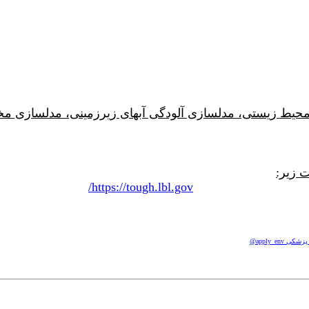
طالعات محیط زیستی، مدلسازی آلودگی آبهای زیرزمینی، مدلسازی
https://tough.lbl.gov/
apply_e@