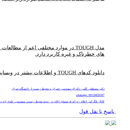
مدل TOUGH در موارد مختلفی اعم از م
های خطرناک و غیره کاربرد دارد.
دانلود کدهای TOUGH و اطلاعات بیشتر در وبسایت زیر:
دکتر مصطفی کلهر، دکترای مهندسی عمران و محیط زیست از دانشگاه تهران
whatsapp: 09126826597
کانال تلگرامی اعلام روزانه فرصتهای اپلای در زمینه محیط زیست، مهندسی، علوم پایه و پزشکی nv
پاسخ با نقل قول