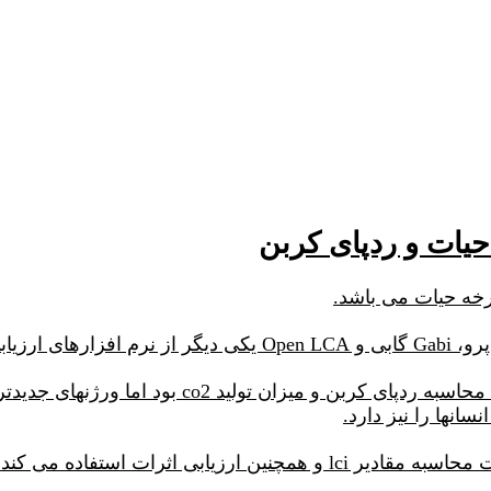
ورژنهای ابتدایی umberto مانند ورژن 7 تنها قادر به
انها را نیز دارد.