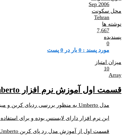
Sep 2006
محل سکونت
Tehran
نوشته ها
7,667
پسندیده
0
مورد پسند : 0 بار در 0 پست
میزان امتیاز
10
Array
قسمت اول آموزش نرم افزار Umberto رد پای کربن
مدل Umberto به منظور بررسی ردپای کربن و میزان انتشار CO2 معادل برای فرایندها و محصولات و پروسه های مختلف استفاده می شود.
این نرم افزار دارای لایسنس بوده و برای استفاد
قسمت اول از آموزش مدل رد پای کربن Umberto را از لینک زیر ملاحظه فرمایید: