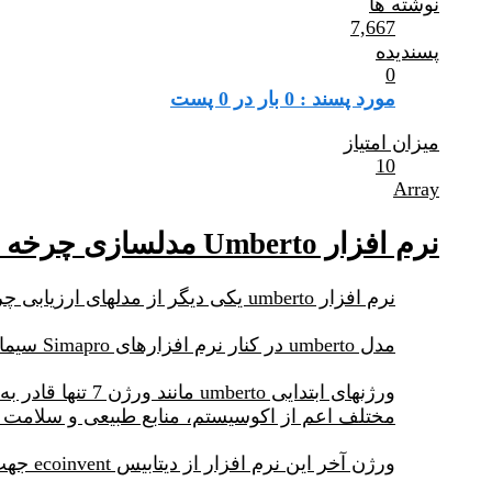
نوشته ها
7,667
پسندیده
0
مورد پسند : 0 بار در 0 پست
میزان امتیاز
10
Array
نرم افزار Umberto مدلسازی چرخه حیات و ردپای کربن
نرم افزار umberto یکی دیگر از مدلهای ارزیابی چرخه حیات می باشد.
مدل umberto در کنار نرم افزارهای Simapro سیماپرو، Gabi گابی و Open LCA یکی دیگر از نرم افزارهای ارزیابی چرخه حیات است.
مختلف اعم از اکوسیستم، منابع طبیعی و سلامت انس
ورژن آخر این نرم افزار از دیتابیس ecoinvent جهت محاسبه مقادیر lci و همچنین ارزیابی اثرات استفاده می کند.