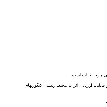
 محاسبه ردپای کربن و میزان تولید co2 بود اما ورژنهای جدیدتر قابلیت ارزیابی اثرات محیط زیستی کتگوریهای