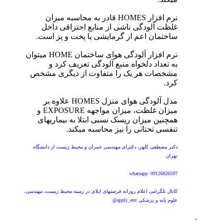
نرم افزار HOMES قادر به محاسبه میزان
غلظت آلودگی ناشی از منابع احتراقی داخل
ساختمان اعم از گرمایشی یا پخت و پز است.
نرم افزار آلودگی هوای ساختمان HOME میتوان
به تعداد دلخواه منبع آلودگی تعریف کرد و
مشخصات هر یک را متفاوت از دیگری مشخص
کرد.
مدل آلودگی هوای منزل HOMES علاوه بر
میزان غلظت، میزان مواجهه EXPOSURE و
همچنین میزان ریسک نسبی ابتلا به بیماریهای
تنفسی تحتانی را نیز محاسبه میکند.
دکتر مصطفی کلهر، دکترای مهندسی عمران و محیط زیست از دانشگاه
تهران
whatsapp: 09126826597
کانال تلگرامی اعلام روزانه فرصتهای اپلای در زمینه محیط زیست، مهندسی،
علوم پایه و پزشکی apply_env@