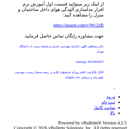
از لینک زیر میتوانید قسمت اول آموزش نرم
افزار مدلسازی آلودگی هوای داخل ساختمان و
منزل را مشاهده کنید:
https://aparat.com/v/Wc2zB
جهت مشاوره رایگان تماس حاصل فرمایید
دکتر مصطفی کلهر، دکترای مهندسی عمران و محیط زیست از دانشگاه
تهران
whatsapp: 09126826597
کانال تلگرامی اعلام روزانه فرصتهای اپلای در زمینه محیط زیست، مهندسی،
علوم پایه و پزشکی apply_env@
ورود
ثبت نام
سایت کامل
بالا
Powered by vBulletin® Version 4.2.5
Copyright © 2026 vBulletin Solutions, Inc. All rights reserved.