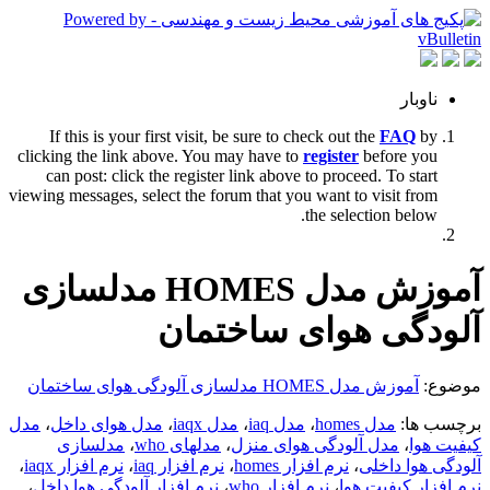
ناوبار
If this is your first visit, be sure to check out the
FAQ
by
clicking the link above. You may have to
register
before you
can post: click the register link above to proceed. To start
viewing messages, select the forum that you want to visit from
the selection below.
آموزش مدل HOMES مدلسازی
آلودگی هوای ساختمان
موضوع:
آموزش مدل HOMES مدلسازی آلودگی هوای ساختمان
برچسب ها:
مدل homes
،
مدل iaq
،
مدل iaqx
،
مدل هوای داخل
،
مدل
کیفیت هوا
،
مدل آلودگی هوای منزل
،
مدلهای who
،
مدلسازی
آلودگی هوا داخلی
،
نرم افزار homes
،
نرم افزار iaq
،
نرم افزار iaqx
،
نرم افزار کیفیت هوا
،
نرم افزار who
،
نرم افزار آلودگی هوا داخل
،