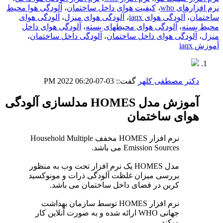
نرم افزارهای who
،
کیفیت هوای داخل ساختمان
،
آلودگی هوا محیط
ساختمان
،
آلودگی هوای iaqx
،
آلودگی هوای منزل
،
آلودگی هوای
محیط بسته
،
آلودگی هوای محیطهای بسته
،
آلودگی هوای داخل
منزل
،
آلودگی هوای داخل ساختمان
،
آلودگی داخل ساختمان
،
آموزش iaqx
دکتر مصطفی کلهر
گفت::
03-07-2022
06:20 PM
آموزش مدل HOMES مدلسازی آلودگی
هوای ساختمان
نرم افزار HOMES مخفف Household Multiple
Emission Sources می باشد.
مدل HOMES یک نرم افزار تحت وب به منظور
بررسی میزان غلظت آلودگی ذرات و مونوکسید
کربن در فضای داخل ساختمان می باشد.
نرم افزار HOMES توسط سازمان بهداشت
جهانی WHO ارائه شده و به صورت آنلاین کار
میکند.