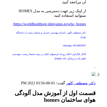
آن مراجعه کنید.
از لینک زیر جهت دسترسی به مدل HOMES
میتوانید استفاده کنید:
https://worldhealthorg.shinyapps.io/who_homes/
دکتر مصطفی کلهر، دکترای مهندسی عمران و محیط زیست از دانشگاه
تهران
whatsapp: 09126826597
کانال تلگرامی اعلام روزانه فرصتهای اپلای در زمینه محیط زیست، مهندسی،
علوم پایه و پزشکی apply_env@
دکتر مصطفی کلهر
گفت::
03-08-2022
03:56 PM
قسمت اول از آموزش مدل آلودگی
هوای ساختمان homes