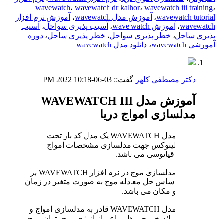
wavewatch
،
wavewatch dr kalhor
،
wavewatch iii training
،
wavewatch tutorial
،
آموزش مدل wavewatch
،
آموزش نرم افزار
wavewatch
،
آموزش wave watch
،
آسیب پذیری سواحل
،
آسیب
پذیری ساحل
،
خطر پذیری سواحل
،
خطر پذیری ساحل
،
دوره
آموزشی wavewatch
،
دانلود مدل wavewatch
دکتر مصطفی کلهر
گفت::
03-06-2022
10:18 PM
آموزش مدل WAVEWATCH III
مدلسازی امواج دریا
مدل WAVEWATCH یک مدل کد باز تحت
لینوکس جهت مدلسازی مشخصات امواج
اقیانوسی می باشد.
مدلسازی موج در نرم افزار WAVEWATCH بر
اساس حل معادله موج به صورت متغیر در زمان
و مکان می باشد.
مدل WAVEWATCH قادر به مدلسازی امواج و
ارائه خروجی هایی اعم از انرژی موج، توان موج،