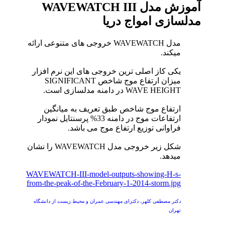
آموزش مدل WAVEWATCH III
مدلسازی امواج دریا
مدل WAVEWATCH خروجی های متنوعی ارائه
میکند.
یکی کاز اصلی ترین خروجی های این نرم افزار
میزان ارتفاع موج شاخص SIGNIFICANT
WAVE HEIGHT در دامنه مدلسازی است.
ارتفاع موج شاخص طبق تعریف به میانگین
ارتفاعات موج در دامنه 33% پرسنتایل نمودار
فراوانی توزیع ارتفاع موج می باشد.
شکل زیر خروجی مدل WAVEWATCH را نشان
میدهد.
WAVEWATCH-III-model-outputs-showing-H-s-
from-the-peak-of-the-February-1-2014-storm.jpg
دکتر مصطفی کلهر، دکترای مهندسی عمران و محیط زیست از دانشگاه
تهران