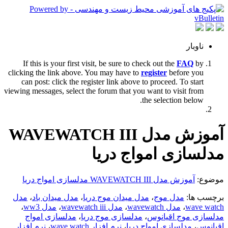
ناوبار
If this is your first visit, be sure to check out the
FAQ
by
clicking the link above. You may have to
register
before you
can post: click the register link above to proceed. To start
viewing messages, select the forum that you want to visit from
the selection below.
آموزش مدل WAVEWATCH III
مدلسازی امواج دریا
موضوع:
آموزش مدل WAVEWATCH III مدلسازی امواج دریا
برچسب ها:
مدل موج
،
مدل میدان موج دریا
،
مدل میدان باد
،
مدل
wave watch
،
مدل wavewatch
،
مدل wavewatch iii
،
مدل ww3
،
مدلسازی موج اقیانوس
،
مدلسازی موج دریا
،
مدلسازی امواج
اقیانوس
،
مدلسازی امواج دریا
،
نرم افزار wave watch
،
نرم افزار