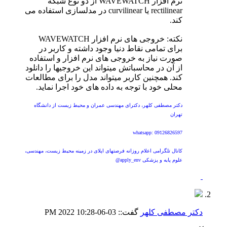
نرم افزار WAVEWATCH از دو نوع شبکه
rectilinear یا curvilinear در مدلسازی استفاده می
کند.
نکته: خروجی های نرم افزار WAVEWATCH
برای تمامی نقاط دنیا وجود داشته و کاربر در
صورت نیاز به خروجی های نرم افزار و استفاده
از آن در محاسباتش میتواند این خروجیها را دانلود
کند. همچنین کاربر میتواند مدل را برای مطالعات
محلی خود با توجه به داده های خود اجرا نماید.
دکتر مصطفی کلهر، دکترای مهندسی عمران و محیط زیست از دانشگاه
تهران
whatsapp: 09126826597
کانال تلگرامی اعلام روزانه فرصتهای اپلای در زمینه محیط زیست، مهندسی،
علوم پایه و پزشکی apply_env@
دکتر مصطفی کلهر
گفت::
03-06-2022
10:28 PM