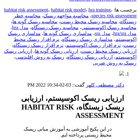
برچسب ها:
،
hra training
،
habitat risk model
،
habitat risk assessment
species risk assessment
،
محاسبه مواجهه ریسک
،
محاسبه خطر
زیستگاه
،
محاسبه ریسک محیط زیست
،
محاسبه ریسک گونه ها
،
محاسبه ریسک اکوسیستمی
،
محاسبه ریسک زیستگاه
،
مدل hra
،
مدل hra/sra
،
مدل sra
،
مدلسازی ریسک گونه ها
،
مدلسازی ریسک
اکوسیستم
،
مدلسازی ریسک زیستگاه
،
نرم افزار ریسک محیط
زیست
،
نرم افزار ریسک اکوسیستم
،
نرم افزار ریسک زیستگاه
،
ارزیابی ریسک محیط زیست
،
ارزیابی ریسک گونه ها
،
ارزیابی ریسک
اکوسیستم
،
ارزیابی ریسک زیستگاه
،
ریسک به روش اقلیدسی
،
ریسک به روش ضربی
دکتر مصطفی کلهر
گفت::
03-02-2022
10:34 PM
ارزیابی ریسک اکوسیستم، ارزیابی
ریسک زیستگاه، HABITAT RISK
ASSESSMENT
در این پکیج آموزشی به آموزش مبانی ریسک
محیط زیستی پرداخته ایم.