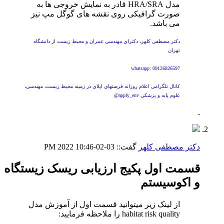
مدل HRA/SRA قادر به نمایش خروجی ها به
صورت گرافیکی روی نقشه های گوگل مپ نیز
می باشد.
دکتر مصطفی کلهر، دکترای مهندسی عمران و محیط زیست از دانشگاه
تهران
whatsapp: 09126826597
کانال تلگرامی اعلام روزانه فرصتهای اپلای در زمینه محیط زیست، مهندسی،
علوم پایه و پزشکی apply_env@
دکتر مصطفی کلهر
گفت::
03-02-2022
10:46 PM
قسمت اول پکیج ارزیابی ریسک زیستگاه
و اکوسیستم
از لینک زیر میتوانید قسمت اول از آموزش مدل
habitat risk quality را ملاحظه فرمایید: