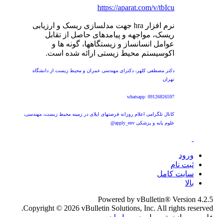
https://aparat.com/v/tbIcu
نرم افزار hra جهت مدلسازی ریسک و ارزیابی
ریسک، مواجهه و پیامدهای حاصل از تقابل
عوامل انسانساز و زیستگاهها، گونه ها و
اکوسیستم محیط زیستی ارائه شده است.
دکتر مصطفی کلهر، دکترای مهندسی عمران و محیط زیست از دانشگاه
تهران
whatsapp: 09126826597
کانال تلگرامی اعلام روزانه فرصتهای اپلای در زمینه محیط زیست، مهندسی،
علوم پایه و پزشکی apply_env@
ورود
ثبت نام
سایت کامل
بالا
Powered by vBulletin® Version 4.2.5
Copyright © 2026 vBulletin Solutions, Inc. All rights reserved.