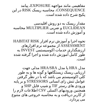
مفاهیمی مانند مواجهه EXPOSURE، پیامد
CONSEQUENCE، محاسبه ریسک RISK در این
پکیج شرح داده شده است.
مقدار ریسک به دو روش اقلیدسی
EUCLIDEAN و ضربی MULTIPLIER محاسبه
و آموزش داده شده است.
نحوه اجرا و آموزش نرم افزار HABITAT RISK
ASSESSMENT از مجموعه نرم افزارهای
ارزشگذاری خدمات اکوسیستمی INVEST به
طور کامل آموزش داده شده و اجرا گرفته شده
است.
مدل HRA یا مدل HRA/SRA مدلی جهت
ارزیابی ریسک زیستگاهها و گونه ها و به طور
کلی اکوسیستم می باشد که با در نظر گرفتن
عوامل تنش زای انسانی STRESSORS و بر پایه
ورودی های رستر TIF و شیپ فایل SHP و
همچنین ورودیهای اکسلی CSV اطلاعات لازم را
از کاربر دریافت و به محاسبه خروجی های متنوع
می پردازد.