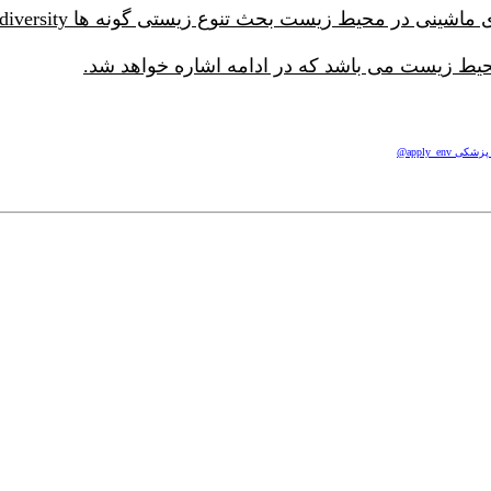
 تنوع زیستی گونه ها biodiversity و کیفیت زیستگاه habitat quality می باشد.
محیط زیست می باشد که در ادامه اشاره خواهد شد.
apply_e@