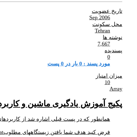
تاریخ عضویت
Sep 2006
محل سکونت
Tehran
نوشته ها
7,667
پسندیده
0
مورد پسند : 0 بار در 0 پست
میزان امتیاز
10
Array
پکیج آموزش یادگیری ماشین و کاربر
همانطور که در پست قبلی اشاره شد از کاربردها
فرض کنید هدف شما یافتن زیستگاههای مطلوبSuitable Habitat یک گونه Species جانوری یا گیاهی باشد.