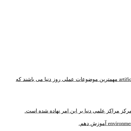
امروزه شبکه عصبی neural network و یادگیری ماشین machine learning در کنار هوش مصنوعی artificial intelligence مهمترین موضوعات عملی روز دنیا می باشند که
کز مراکز علمی دنیا بر این امر نهاده شده است.