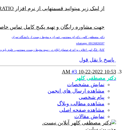
از لینک زیر میتوانید قسمتهایی از نرم افزار SEDIMENT DELIVERY RATIO را ملاحظه فرمایید:
جهت مشاوره رایگان و تهیه پکیج کامل تماس حاصل
دکتر مصطفی کلهر، دکترای مهندسی عمران و محیط زیست از دانشگاه تهران
whatsapp: 09126826597
کانال تلگرامی اعلام روزانه فرصتهای اپلای در زمینه محیط زیست، مهندسی، علوم پایه و پزشکی nv
پاسخ با نقل قول
#3
10-22-2022
10:53 AM
دکتر مصطفی کلهر
نمایش مشخصات
مشاهده ارسال های انجمن
پیام شخصی
مشاهده مطالب وبلاگ
مشاهده صفحه اصلی
نمایش مقالات
مدیریت سایت