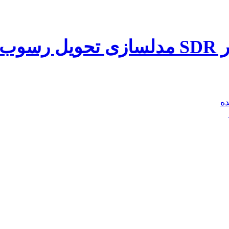
رسوب
ه