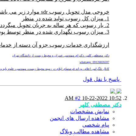
خروجی مدل تحویل رسوب sdr موارد زیر می باشد:
1. میزان کل رسوب تولید شده در منظر
2. بار رسوبی که هر ساله به جریان تحویل میگردد
3. میزان رسوب نگهداری شده در منظر توسط پوشش گیاهی و توپوگرافی
ارزشگذاری خدمات رسوب جزو آن دسته از خدمات 
دکتر مصطفی کلهر، دکترای مهندسی عمران و محیط زیست از دانشگاه تهران
whatsapp: 09126826597
کانال تلگرامی اعلام روزانه فرصتهای اپلای در زمینه محیط زیست، مهندسی، علوم پایه و پزشکی nv
پاسخ با نقل قول
#2
10-22-2022
10:52 AM
دکتر مصطفی کلهر
نمایش مشخصات
مشاهده ارسال های انجمن
پیام شخصی
مشاهده مطالب وبلاگ