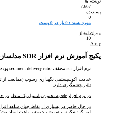
نوشته ها
7,667
پسندیده
0
مورد پسند : 0 بار در 0 پست
میزان امتیاز
10
Array
پکیج آموزش نرم افزار SDR مدلسازی تحویل رسوب و ارزشگذاری رسوب
نرم افزار sdr مخفف sediment delivery ratio بوده و یکی از نرم افزارهای Invest به منظور ارزشگذاری خدمات اکوسیستمی می باشد.
خدمت اکوسیستمی نگهداری رسوب (ممانعت از تحو
تاثیر چشمگیری دارد.
در نرم افزار sdr به تخمین پتانسیل یک منظر در حفظ و نگهداری و تولید رسوب خواهیم پرداخت و محل تولید و محل تحویل رسوب را در یک منظر بررسی خواهیم کرد.
در حال حاضر در بسیاری از نقاط جهان شاهد افزا
امر گردشگری و تفریح و همچنین باعث ایجاد م