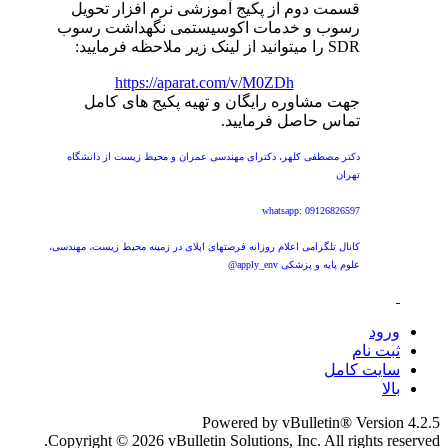
قسمت دوم از پکیج آموزشی نرم افزار تحویل
رسوب و خدمات اکوسیستمی نگهداشت رسوب
SDR را میتوانید از لینک زیر ملاحظه فرمایید:
https://aparat.com/v/M0ZDh
جهت مشاوره رایگان و تهیه پکیج های کامل
تماس حاصل فرمایید.
دکتر مصطفی کلهر، دکترای مهندسی عمران و محیط زیست از دانشگاه
تهران
whatsapp: 09126826597
کانال تلگرامی اعلام روزانه فرصتهای اپلای در زمینه محیط زیست، مهندسی،
علوم پایه و پزشکی apply_env@
ورود
ثبت نام
سایت کامل
بالا
Powered by vBulletin® Version 4.2.5
Copyright © 2026 vBulletin Solutions, Inc. All rights reserved.