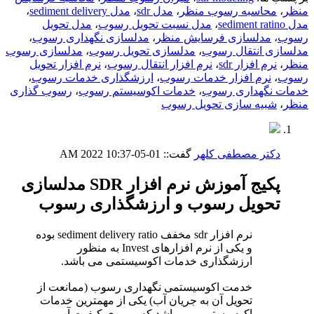
منظر
،
محاسبه رسوب منظر
،
مدل sdr
،
مدل sediment delivery
،
مدل sediment ratino
،
مدل نسبت تحویل رسوب
،
مدل تحویل
رسوب
،
مدلسازی فرسایش منظر
،
مدلسازی نگهداری رسوب
،
مدلسازی انتقال رسوب
،
مدلسازی تحویل رسوب
،
مدلسازی رسوب
منظر
،
نرم افزار sdr
،
نرم افزار انتقال رسوب
،
نرم افزار تحویل
رسوب
،
نرم افزار خدمات رسوب
،
ارزشگذاری خدمات رسوب
،
خدمات نگهداری رسوب
،
خدمات اکوسیستم رسوب
،
رسوب گذاری
منظر
،
شبیه سازی تحویل رسوب
دکتر مصطفی کلهر
گفت::
01-05-2022
10:37 AM
پکیج آموزش نرم افزار SDR مدلسازی
تحویل رسوب و ارزشگذاری رسوب
نرم افزار sdr مخفف sediment delivery ratio بوده
و یکی از نرم افزارهای Invest به منظور
ارزشگذاری خدمات اکوسیستمی می باشد.
خدمت اکوسیستمی نگهداری رسوب (ممانعت از
تحویل آن به جریان آب) یکی از مهمترین خدمات
اکوسیستمی می باشد که بر روی کیفیت آب و