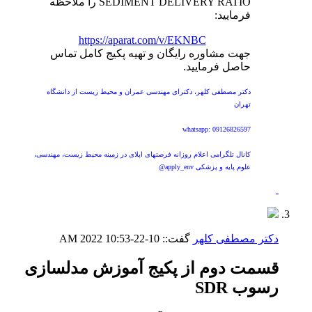
SEDIMENT DELIVERY RATIO را ملاحظه
فرمایید:
https://aparat.com/v/EKNBC
جهت مشاوره رایگان و تهیه پکیج کامل تماس
حاصل فرمایید.
دکتر مصطفی کلهر، دکترای مهندسی عمران و محیط زیست از دانشگاه
تهران
whatsapp: 09126826597
کانال تلگرامی اعلام روزانه فرصتهای اپلای در زمینه محیط زیست، مهندسی،
علوم پایه و پزشکی apply_env@
دکتر مصطفی کلهر
گفت::
10-22-2022
10:53 AM
قسمت دوم از پکیج آموزش مدلسازی
رسوب SDR