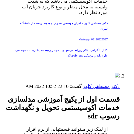
خدمات اکوسیستمی می باشد که به شدت
وابسته به محل منظر و نوع کاربرد جریان آب
مورد نظر دارد.
دکتر مصطفی کلهر، دکترای مهندسی عمران و محیط زیست از دانشگاه
تهران
whatsapp: 09126826597
کانال تلگرامی اعلام روزانه فرصتهای اپلای در زمینه محیط زیست، مهندسی،
علوم پایه و پزشکی apply_env@
دکتر مصطفی کلهر
گفت::
10-22-2022
10:52 AM
قسمت اول از پکیج آموزشی مدلسازی
خدمات اکوسیستمی تحویل و نگهداشت
رسوب sdr
از لینک زیر میتوانید قسمتهایی از نرم افزار