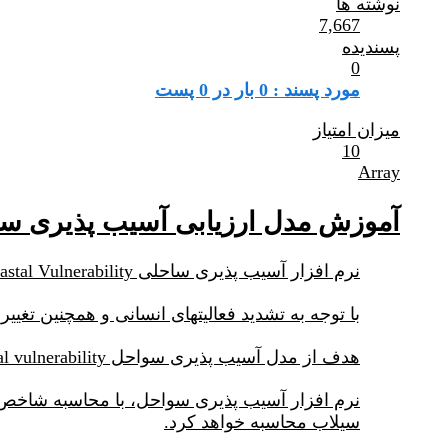
نوشته ها
7,667
پسندیده
0
مورد پسند : 0 بار در 0 پست
میزان امتیاز
10
Array
آموزش مدل ارزیابی آسیب پذیری سواحل Vulnerability
نرم افزار آسیب پذیری ساحلی Coastal Vulnerability از مجموعه نرم افزارهای invest به منظور ارزشگذاری خدمات اکوسیستمی می باشد.
با توجه به تشدید فعالیتهای انسانی و همچنین تغ
هدف از مدل آسیب پذیری سواحل coastal vulnerability بررسی اثرات تغییر در زیستگاههای طبیعی (به منظور توسعه ساحل) روی آسیب پذیری سواحل است.
سیلاب محاسبه خواهد کرد.