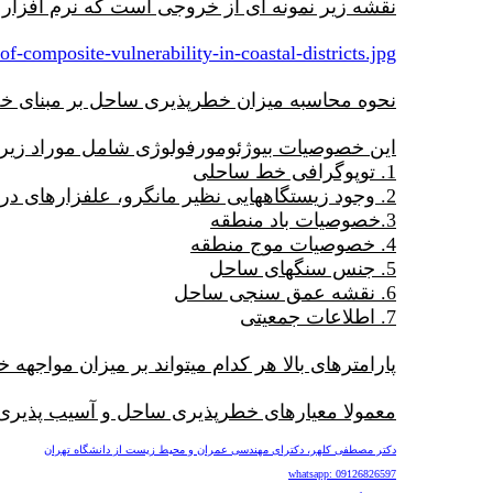
نقشه زیر نمونه ای از خروجی است که نرم افزار خطرپذیری ساحل ulnerability
-of-composite-vulnerability-in-coastal-districts.jpg
نحوه محاسبه میزان خطرپذیری ساحل بر مبنای 
این خصوصیات بیوژئومورفولوژی شامل موراد زیر
1. توپوگرافی خط ساحلی
2. وجود زیستگاههایی نظیر مانگرو، علفزارهای دریایی یا تپه های شنی
3.خصوصیات باد منطقه
4. خصوصیات موج منطقه
5. جنس سنگهای ساحل
6. نقشه عمق سنجی ساحل
7. اطلاعات جمعیتی
پارامترهای بالا هر کدام میتواند بر میزان مواجه
معمولا معیارهای خطرپذیری ساحل و آسیب پذیری
دکتر مصطفی کلهر، دکترای مهندسی عمران و محیط زیست از دانشگاه تهران
whatsapp: 09126826597