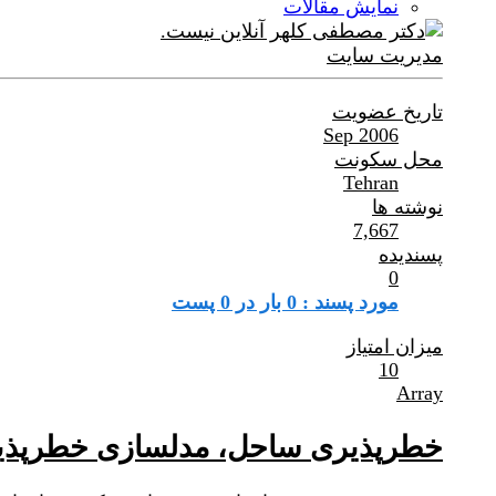
نمایش مقالات
مدیریت سایت
تاریخ عضویت
Sep 2006
محل سکونت
Tehran
نوشته ها
7,667
پسندیده
0
مورد پسند : 0 بار در 0 پست
میزان امتیاز
10
Array
خطرپذیری ساحل، مدلسازی خطرپذ