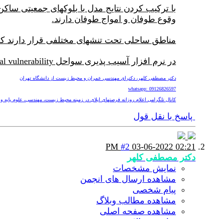
با ترکیب کردن نتایج مدل با بلوکهای جمعیتی ساکن
وقوع طوفان و امواج طوفان دارند.
مناطق ساحلی تحت تنشهای مختلفی قرار دارند که م
در نرم افزار آسیب پذیری سواحل coastal vulnerability از طوفان به عنوان تنش آسیب رسان در مدلسازی استفاده شده است.
دکتر مصطفی کلهر، دکترای مهندسی عمران و محیط زیست از دانشگاه تهران
whatsapp: 09126826597
کانال تلگرامی اعلام روزانه فرصتهای اپلای در زمینه محیط زیست، مهندسی، علوم پایه و پزشکی nv
پاسخ با نقل قول
#2
03-06-2022
02:21 PM
دکتر مصطفی کلهر
نمایش مشخصات
مشاهده ارسال های انجمن
پیام شخصی
مشاهده مطالب وبلاگ
مشاهده صفحه اصلی